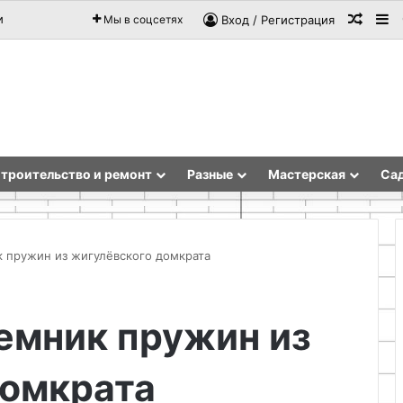
Случа
Si
и
Мы в соцсетях
Вход / Регистрация
троительство и ремонт
Разные
Мастерская
Сад
к пружин из жигулёвского домкрата
Как
емник пружин из
приготовить
в
домашних
домкрата
условиях
универсальную