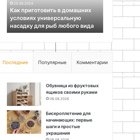
22.11.2025
Идеи поделок из пластилина
18.11.2025
для малышей
Поделки из 
Последние
Популярные
Комментарии
Обувница из фруктовых
ящиков своими руками
08.08.2026
Бисероплетение для
начинающих: первые
шаги и простые
украшения
08.08.2026