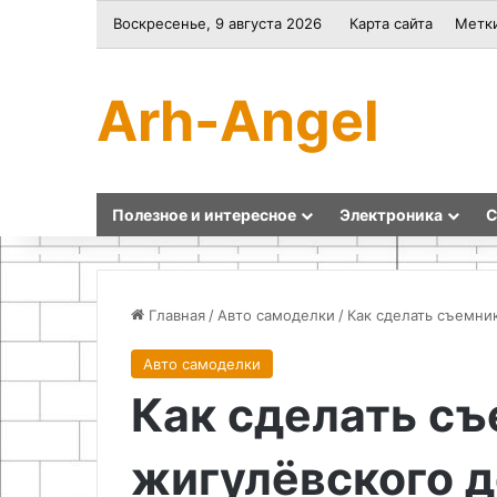
Воскресенье, 9 августа 2026
Карта сайта
Метк
Arh-Angel
Полезное и интересное
Электроника
С
Главная
/
Авто самоделки
/
Как сделать съемни
Авто самоделки
Как
Путешествие
Как сделать съ
обработать
в
древесину
Венесуэлу:
подручными
яркая
жигулёвского 
средствами
природа,
с
океан