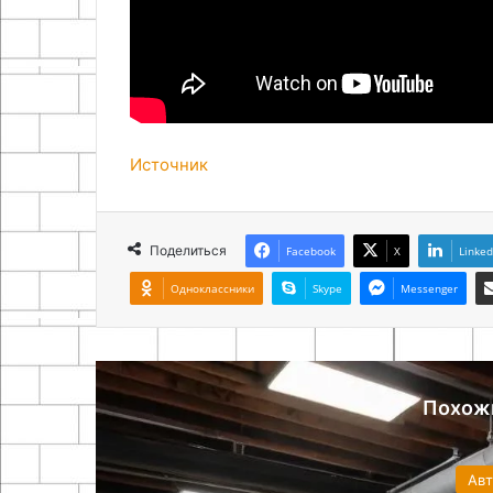
Источник
Поделиться
Facebook
X
Linked
Одноклассники
Skype
Messenger
Похож
Ав