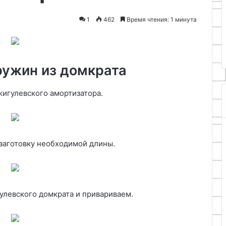
25.06.2024
насадку
 Венесуэлу:
Как приготовить в домашних
1
462
Время чтения: 1 минута
для
 океан и
условиях универсальную
рыб
ной Америки
насадку для рыб любого вида
любого
вида
ружин из домкрата
игулевского амортизатора.
заготовку необходимой длины.
улевского домкрата и привариваем.