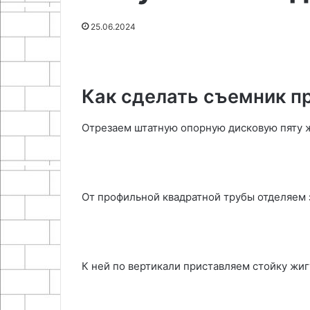
17.09.2025
13.04.2026
минимальными
и
Как обработать древесину
Путешествие в
25.06.2024
затратами
контрасты
подручными средствами с
яркая природа,
Южной
минимальными затратами
контрасты Юж
Америки
Как сделать съемник п
Отрезаем штатную опорную дисковую пяту ж
От профильной квадратной трубы отделяем 
К ней по вертикали приставляем стойку жиг