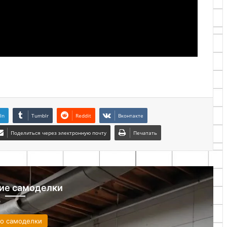
In
Tumblr
Reddit
Вконтакте
Поделиться через электронную почту
Печатать
ие самоделки
то самоделки