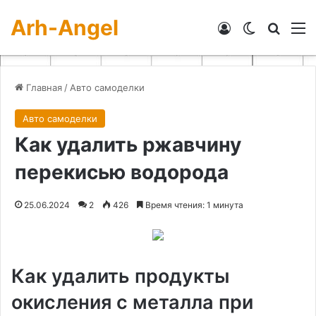
Arh-Angel
Войти
Switch skin
Искат
М
Главная
/
Авто самоделки
Авто самоделки
Как удалить ржавчину
перекисью водорода
25.06.2024
2
426
Время чтения: 1 минута
Как удалить продукты
окисления с металла при