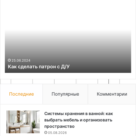
Как
Са
сделать
де
патрон
дл
с
по
Д/
из
У
ве
25.06.2024
Как сделать патрон с Д/У
Последние
Популярные
Комментарии
Системы хранения в ванной: как
выбрать мебель и организовать
пространство
05.08.2026