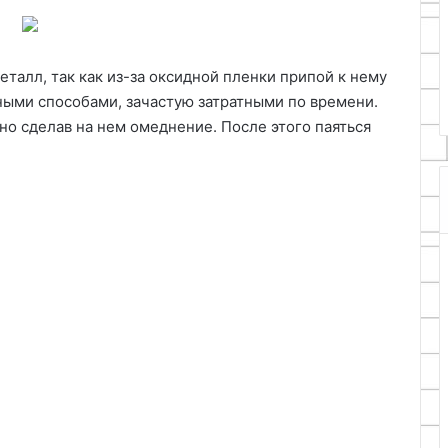
ы и
25.06.2024
 активного
Как приготовить апельсиновы
талл, так как из-за оксидной пленки припой к нему
мармелад без выпечки
ными способами, зачастую затратными по времени.
но сделав на нем омеднение. После этого паяться