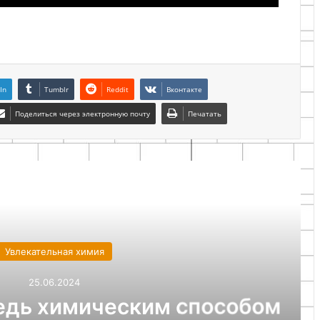
In
Tumblr
Reddit
Вконтакте
Поделиться через электронную почту
Печатать
ие самоделки
ательная химия
25.06.2024
ь химическим способом