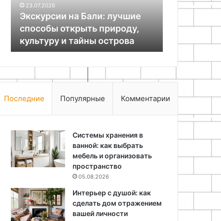
23.07.2026
природу,
пластмассы
Экскурсии на Бали: лучшие
25.06.2024
культуру
й
способы открыть природу,
Как сделат
и
культуру и тайны острова
для ремонт
тайны
острова
Последние
Популярные
Комментарии
Системы хранения в
ванной: как выбрать
мебель и организовать
пространство
05.08.2026
Интерьер с душой: как
сделать дом отражением
вашей личности