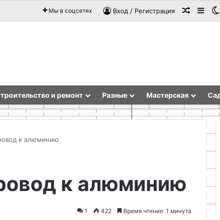
Случай
Sid
Мы в соцсетях
Вход / Регистрация
троительство и ремонт
Разные
Мастерская
Сад
провод к алюминию
Как
провод к алюминию
приготовить
апельсиновый
мармелад
без
1
422
Время чтения: 1 минута
выпечки