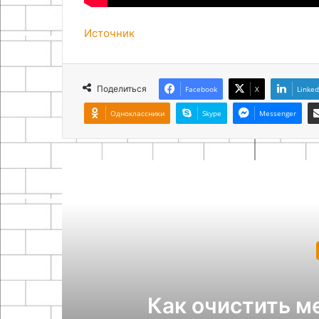
Источник
Поделиться
Facebook
X
Linked
Одноклассники
Skype
Messenger
Похож
Увлек
Как очистить мед