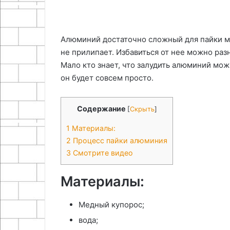
27.04.2026
24.04.2026
руками
Как сделать самодельный
Принцип работ
строительный подъемник
преимущества
Алюминий достаточно сложный для пайки ме
своими руками
выхлопа
не прилипает. Избавиться от нее можно раз
Мало кто знает, что залудить алюминий мож
он будет совсем просто.
Содержание
[
Скрыть
]
1
Материалы:
2
Процесс пайки алюминия
3
Смотрите видео
Материалы:
Медный купорос;
вода;