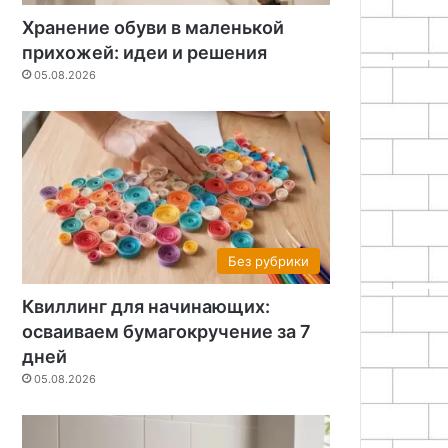
Хранение обуви в маленькой
прихожей: идеи и решения
05.08.2026
24
25.06.2024
25.06.2024
Как сделать лавовую лампу в домашних условиях
Как сделать шильдики для станка простым способом
Как правильно покрыть сталь слоем меди
Без рубрики
Квиллинг для начинающих:
осваиваем бумагокручение за 7
дней
05.08.2026