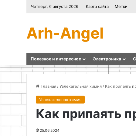
Четверг, 6 августа 2026
Карта сайта
Метки
Arh-Angel
Полезное и интересное
Электроника
С
Главная
/
Увлекательная химия
/
Как припаять 
Увлекательная химия
Как
Принцип
Как припаять 
сделать
работы
самодельный
и
строительный
преимущества
подъемник
активного
25.06.2024
своими
выхлопа