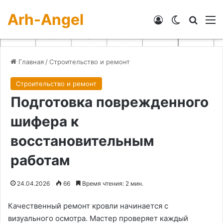
Arh-Angel
Войти
Switch skin
Искат
М
Главная
/
Строительство и ремонт
Строительство и ремонт
Подготовка поврежденного
шифера к
восстановительным
работам
24.04.2026
66
Время чтения: 2 мин.
Качественный ремонт кровли начинается с
визуального осмотра. Мастер проверяет каждый