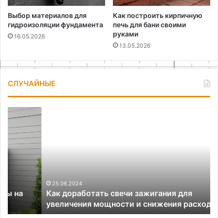
Выбор материалов для
Как построить кирпичную
гидроизоляции фундамента
печь для бани своими
руками
16.05.2026
13.05.2026
СЛУЧАЙНЫЕ
Как
Ра
доработать
об
свечи
ра
зажигания
зо
для
в
увеличения
га
мощности
и
25.06.2024
Как доработать свечи зажигания для
снижения
увеличения мощности и снижения расхода
расхода