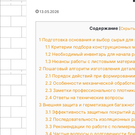
09.12.2025
13.05.2026
Полный спектр
20.11.2025
Эко-идеи для дачного участка
грузоперевозо
Содержание
[
Скрыть
1
Подготовка основания и выбор сырья для
1.1
Критерии подбора конструкционных 
1.2
Необходимый инвентарь для начала р
1.3
Нюансы работы с листовыми матери
2
Пошаговый алгоритм изготовления детале
2.1
Порядок действий при формировании
2.2
Особенности механической обработк
2.3
Заметки профессионального плотник
2.4
Ответы на технические вопросы
3
Внешняя защита и герметизация багажног
3.1
Эффективность защитных покрытий д
3.2
Последовательность изоляционных р
3.3
Рекомендации по работе с полимерн
3.4
Частые вопросы о долговечности бо