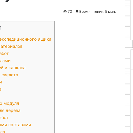
28.07.2026
стремянки:
Как сделать стильный стелла
73
Время чтения: 5 мин.
пошаговая
 услуг
из старой стремянки:
инструкция
к в Алматы
пошаговая инструкция
]
 экспедиционного ящика
материалов
абот
алами
й и каркаса
 скелета
и
а
о модуля
ля дерева
абот
ыми составами
кса