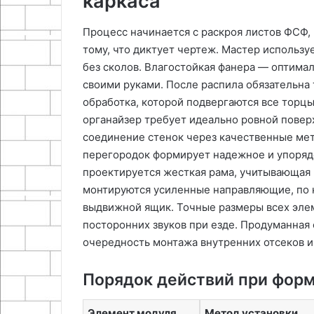
каркаса
Процесс начинается с раскроя листов ФСФ, 
тому, что диктует чертеж. Мастер использу
без сколов. Влагостойкая фанера — оптима
своими руками. После распила обязательна
обработка, которой подвергаются все торцы
органайзер требует идеально ровной повер
соединение стенок через качественные мет
перегородок формирует надежное и упорядо
проектируется жесткая рама, учитывающая 
монтируются усиленные направляющие, по к
выдвижной ящик. Точные размеры всех элем
посторонних звуков при езде. Продуманная
очередность монтажа внутренних отсеков 
Порядок действий при форм
Элемент модуля
Метод установки