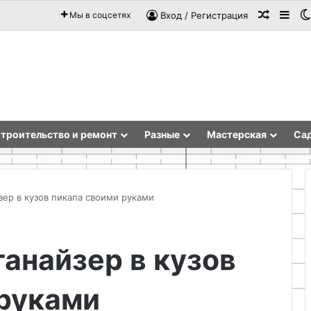
Случай
Sid
Мы в соцсетях
Вход / Регистрация
троительство и ремонт
Разные
Мастерская
Сад
зер в кузов пикапа своими руками
Как
ганайзер в кузов
сделать
стильный
стеллаж
 руками
из
старой