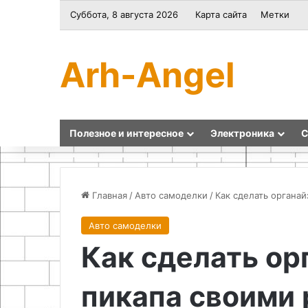
Суббота, 8 августа 2026
Карта сайта
Метки
Arh-Angel
Полезное и интересное
Электроника
С
Главная
/
Авто самоделки
/
Как сделать органай
Авто самоделки
Эко-
Полный
Как сделать ор
идеи
спектр
для
услуг
дачного
грузоперевозок
пикапа своими
участка
в
Алматы