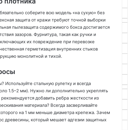
о плотника
обязательно соберите всю модель «на сухую» без
лексная защита от кражи требуют точной выборки
ильная пылезащита содержимого бокса достигается
тствия зазоров. Фурнитура, такая как ручки и
исключающих их повреждение при перевозке
ачественная герметизация внутренних стыков
рукцию монолитной и тихой.
росы
? Используйте стальную рулетку и всегда
оло 1.5–2 мм). Нужно ли дополнительно укреплять
 рекомендуется добавить ребра жесткости из
рескивания материала? Всегда засверливайте
которого на 1 мм меньше диаметра крепежа. Зачем
рс древесины, который мешает адгезии защитных