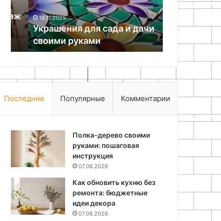
31.07.2026
руками
созданию
ж
Яркие акцен
18.11.2025
гармоничного
Украшения для сада и дачи
руководств
пространства
своими руками
гармонично
Последние
Популярные
Комментарии
Полка-дерево своими
руками: пошаговая
инструкция
07.08.2026
Как обновить кухню без
ремонта: бюджетные
идеи декора
07.08.2026