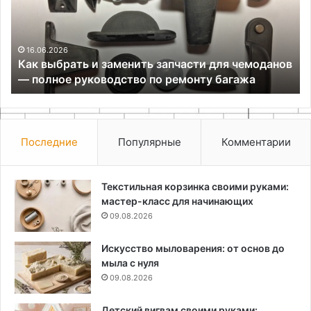
запчасти
с
для
п
чемоданов
аг
—
ту
16.06.2026
Как выбрать и заменить запчасти для чемоданов
полное
— полное руководство по ремонту багажа
руководство
по
ремонту
багажа
Последние
Популярные
Комментарии
Текстильная корзинка своими руками:
мастер-класс для начинающих
09.08.2026
Искусство мыловарения: от основ до
мыла с нуля
09.08.2026
Детский вигвам своими руками: