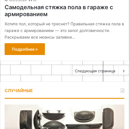
Самодельная стяжка пола в гараже с
армированием
Хотите пол, который не треснет? Правильная стяжка пола в
гараже с армированием — это залог долговечности.
Раскрываем все нюансы заливки…
Подробнее »
Следующая страница
СЛУЧАЙНЫЕ
Как
Ка
выбрать
сэ
и
на
заменить
от