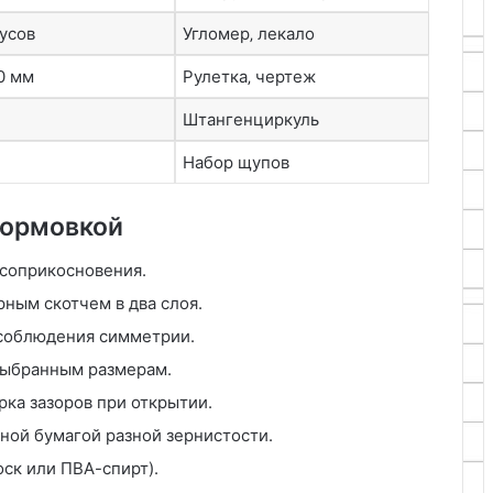
усов
Угломер‚ лекало
0 мм
Рулетка‚ чертеж
Штангенциркуль
Набор щупов
формовкой
 соприкосновения.
ным скотчем в два слоя.
 соблюдения симметрии.
 выбранным размерам.
рка зазоров при открытии.
ной бумагой разной зернистости.
оск или ПВА-спирт).