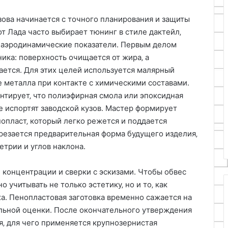
зова начинается с точного планирования и защиты
т Лада часто выбирает тюнинг в стиле дактейл‚
ь аэродинамические показатели. Первым делом
ика: поверхность очищается от жира‚ а
ется. Для этих целей используется малярный
 металла при контакте с химическими составами.
нтирует‚ что полиэфирная смола или эпоксидная
е испортят заводской кузов. Мастер формирует
опласт‚ который легко режется и поддается
резается предварительная форма будущего изделия‚
етрии и углов наклона.
 концентрации и сверки с эскизами. Чтобы обвес
 учитывать не только эстетику‚ но и то‚ как
ха. Пенопластовая заготовка временно сажается на
льной оценки. После окончательного утверждения
я‚ для чего применяется крупнозернистая