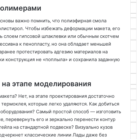
 полимерами
основы важно помнить‚ что полиэфирная смола
листирол. Чтобы избежать деформации макета‚ его
ть слоем гипсовой шпаклевки или обычным скотчем
ессивна к пенопласту‚ но она обладает меньшей
аранее протестировать адгезию материалов на
ки конструкция не «поплыла» и сохранила заданную
 на этапе моделирования
акета? Нет‚ на этапе проектирования достаточно
 термоклея‚ которые легко удаляются. Как добиться
 оборудования? Самый простой способ — изготовить
е‚ перевернуть его и зеркально перенести контур
тейла на стандартной подвеске? Визуально кузов
подчеркнет классические линии Лады даже без