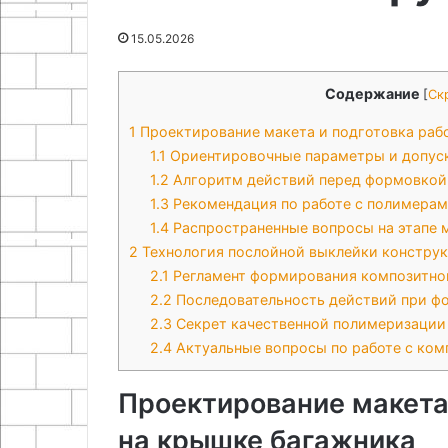
25.06.2024
вещей
Как восстановить повторно
18.11.2025
15.05.2026
использовать
Простые идеи 
полипропиленовый фитинг
из старых вещ
Содержание
[
Ск
1
Проектирование макета и подготовка раб
1.1
Ориентировочные параметры и допус
1.2
Алгоритм действий перед формовкой
1.3
Рекомендация по работе с полимера
1.4
Распространенные вопросы на этапе 
2
Технология послойной выклейки конструк
2.1
Регламент формирования композитно
2.2
Последовательность действий при ф
2.3
Секрет качественной полимеризации
2.4
Актуальные вопросы по работе с ко
Проектирование макета
на крышке багажника