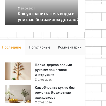
без
25.06.2024
25.06.2024
замены
Как устранить течь воды в
Как сделат
деталей
унитазе без замены деталей
обогревате
Последние
Популярные
Комментарии
Полка-дерево своими
руками: пошаговая
инструкция
07.08.2026
Как обновить кухню без
ремонта: бюджетные
идеи декора
07.08.2026