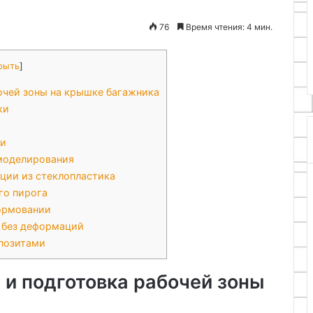
76
Время чтения: 4 мин.
для рукоделия
25.06.2024
ей
Как сделать когтеточку
рыть
]
очей зоны на крышке багажника
ки
ми
моделирования
ции из стеклопластика
го пирога
ормовании
 без деформаций
мпозитами
 и подготовка рабочей зоны