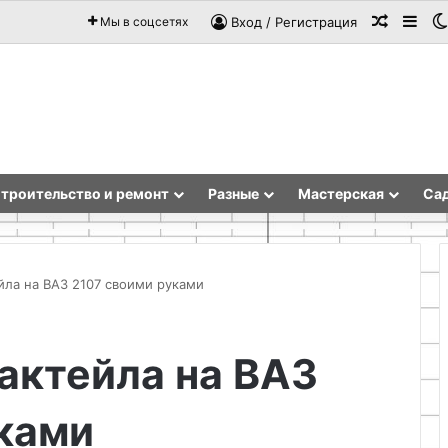
Случай
Sid
Мы в соцсетях
Вход / Регистрация
троительство и ремонт
Разные
Мастерская
Сад
йла на ВАЗ 2107 своими руками
Как
актейла на ВАЗ
сделать
когтеточку
ками