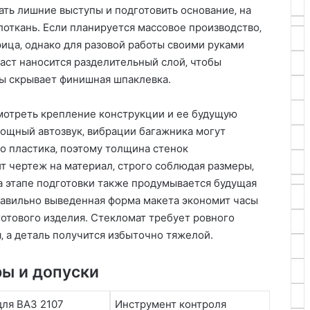
ать лишние выступы и подготовить основание‚ на
откань. Если планируется массовое производство‚
рица‚ однако для разовой работы своими руками
аст наносится разделительный слой‚ чтобы
ры скрывает финишная шпаклевка.
мотреть крепление конструкции и ее будущую
мощный автозвук‚ вибрации багажника могут
о пластика‚ поэтому толщина стенок
т чертеж на материал‚ строго соблюдая размеры‚
а этапе подготовки также продумывается будущая
Правильно выведенная форма макета экономит часы
 готового изделия. Стекломат требует ровного
я‚ а деталь получится избыточно тяжелой.
ы и допуски
для ВАЗ 2107
Инструмент контроля