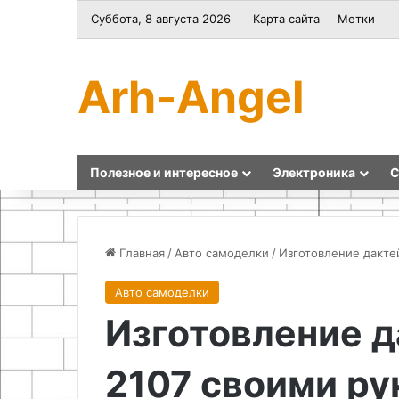
Суббота, 8 августа 2026
Карта сайта
Метки
Arh-Angel
Полезное и интересное
Электроника
С
Главная
/
Авто самоделки
/
Изготовление дакте
Авто самоделки
Как
Простые
Изготовление д
восстановить
идеи
повторно
для
использовать
рукоделия
2107 своими ру
полипропиленовый
из
фитинг
старых