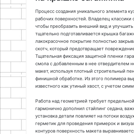
Процесс создания уникального элемента ку
рабочих поверхностей. Владелец классики о
чтобы преобразить внешний вид и улучшит
тщательно подготавливается крышка багажн
лакокрасочное покрытие полностью закрыва
скотч‚ который предотвращает повреждение
Тщательная фиксация защитной пленки гара
смола с добавленным в нее отвердителем н
макет‚ используя плотный строительный пен
финишной обработке. Из этого полимера вы
известного как утиный хвост‚ с учетом симм
Работа над геометрией требует предельной
гармонично дополнил стайлинг седана‚ важно
установка детали повлияет на потоки возду
герметик для проведения примерок и визуа
контуров поверхность макета выравниваетс