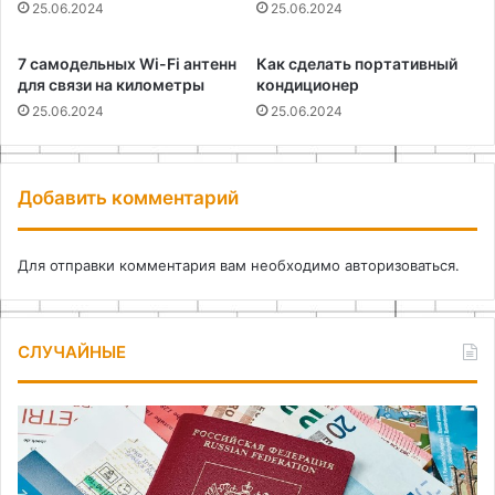
25.06.2024
25.06.2024
7 самодельных Wi-Fi антенн
Как сделать портативный
для связи на километры
кондиционер
25.06.2024
25.06.2024
Добавить комментарий
Для отправки комментария вам необходимо
авторизоваться
.
СЛУЧАЙНЫЕ
Комплексное
Ин
оформление
и
виз
ма
в
дл