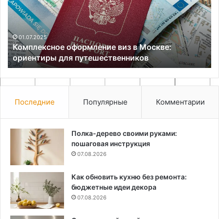
Москве:
пэ
ориентиры
и
для
кв
путешественников
01.07.2025
Комплексное оформление виз в Москве:
ориентиры для путешественников
Последние
Популярные
Комментарии
Полка-дерево своими руками:
пошаговая инструкция
07.08.2026
Как обновить кухню без ремонта:
бюджетные идеи декора
07.08.2026