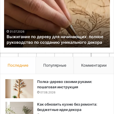
дереву
и
для
SP
начинающих:
ви
полное
ко
руководство
и
по
эк
31.07.2026
Выжигание по дереву для начинающих: полное
созданию
дж
руководство по созданию уникального декора
уникального
от
декора
от
и
пл
ко
Последние
Популярные
Комментарии
Полка-дерево своими руками:
пошаговая инструкция
07.08.2026
Как обновить кухню без ремонта:
бюджетные идеи декора