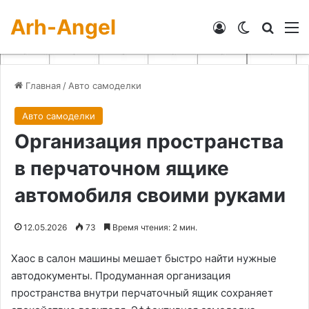
Arh-Angel
Войти
Switch skin
Искат
М
Главная
/
Авто самоделки
Авто самоделки
Организация пространства
в перчаточном ящике
автомобиля своими руками
12.05.2026
73
Время чтения: 2 мин.
Хаос в салон машины мешает быстро найти нужные
автодокументы. Продуманная организация
пространства внутри перчаточный ящик сохраняет