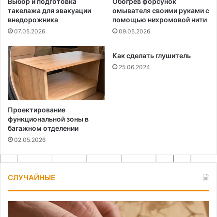
Выбор и подготовка
Обогрев форсунок
такелажа для эвакуации
омывателя своими руками с
внедорожника
помощью нихромовой нити
07.05.2026
09.05.2026
Как сделать глушитель
25.06.2024
Проектирование
функциональной зоны в
багажном отделении
02.05.2026
СЛУЧАЙНЫЕ
Выжигание
Ст
по
ба