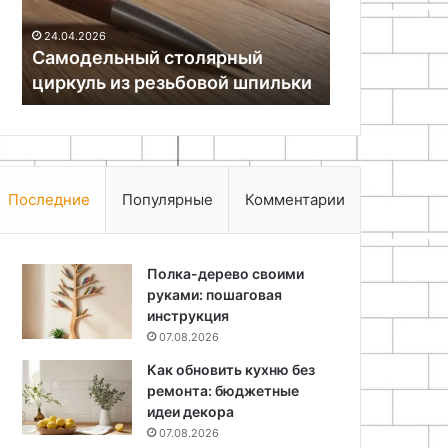
поверхности
25.06.2024
25.06.2024
Как и чем дешево защитить
Как почини
и
деревянные поверхности
кровлю
Последние
Популярные
Комментарии
Полка-дерево своими
руками: пошаговая
инструкция
07.08.2026
Как обновить кухню без
ремонта: бюджетные
идеи декора
07.08.2026