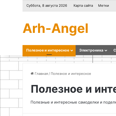
Суббота, 8 августа 2026
Карта сайта
Метки
Arh-Angel
Полезное и интересное
Электроника
С
Главная
/
Полезное и интересное
Полезное и инт
Как
Как
сделать
сделать
подсветку
пескоструй
Полезные и интересные самоделки и подел
для
из
дисплея
огнетушителя
мультиметра
своими