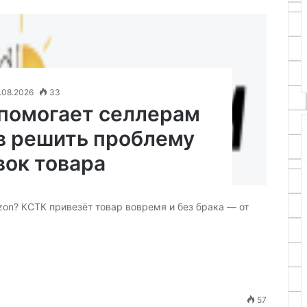
24.04.2026
скоструй из
Самодельный столярный
своими руками
циркуль из резьбовой шпильк
.08.2026
33
помогает селлерам
в решить проблему
вок товара
zon? КСТК привезёт товар вовремя и без брака — от
57