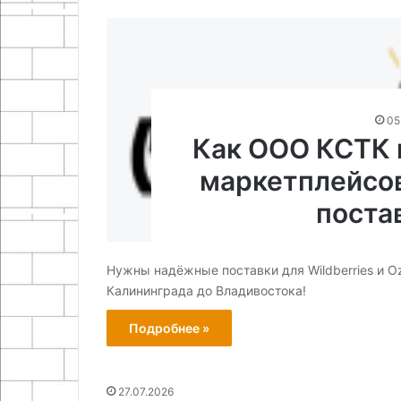
руками
25.06.2024
13.05.2026
Как сделать подсветку для
Как сделать пе
дисплея мультиметра
огнетушителя 
05
Как ООО КСТК 
маркетплейсо
поста
Нужны надёжные поставки для Wildberries и O
Калининграда до Владивостока!
Подробнее »
27.07.2026