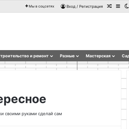
Случай
Sid
Мы в соцсетях
Вход / Регистрация
троительство и ремонт
Разные
Мастерская
Сад
ересное
Самодельный
столярный
циркуль
ки своими руками сделай сам
из
резьбовой
шпильки