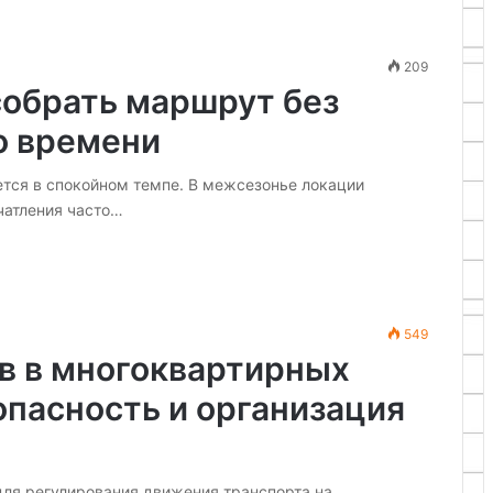
209
собрать маршрут без
о времени
тся в спокойном темпе. В межсезонье локации
чатления часто…
549
в в многоквартирных
опасность и организация
ля регулирования движения транспорта на