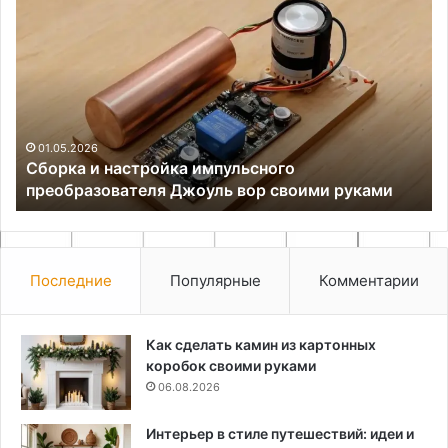
Сборка
Те
и
па
настройка
м
импульсного
и
преобразователя
со
Джоуль
де
вор
из
своими
св
01.05.2026
Сборка и настройка импульсного
руками
ру
и
преобразователя Джоуль вор своими руками
Последние
Популярные
Комментарии
Как сделать камин из картонных
коробок своими руками
06.08.2026
Интерьер в стиле путешествий: идеи и