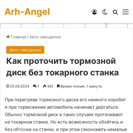
Arh-Angel
Войти
Switch skin
Искат
М
Главная
/
Авто самоделки
Авто самоделки
Как проточить тормозной
диск без токарного станка
25.06.2024
1
481
Время чтения: 1 минута
При перегреве тормозного диска его немного коробит
и при торможении автомобиль начинает дергаться.
Обычно тормозной диск в таких случаях протачивают
на токарном станке. Но есть возможность обойтись и
без обточки на станке, и при этом сэкономить немалые