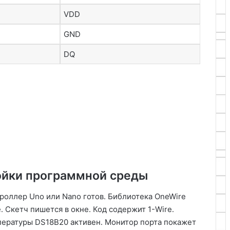
VDD
GND
DQ
ойки программной среды
роллер Uno или Nano готов․ Библиотека OneWire
е․ Скетч пишется в окне․ Код содержит 1-Wire․
пературы DS18B20 активен․ Монитор порта покажет