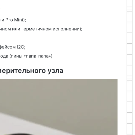
в
и Pro Mini);
чном или герметичном исполнении);
фейсом I2C;
ода (пины «папа-папа»)․
ерительного узла