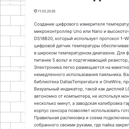
23.04.2026
мастерской
Инструментарий и
26.11.2025
11.05.2026
техническое оснащение для
Эко-поделки и
домашней мастерской
вещей
Создание цифрового измерителя температу
микроконтроллер Uno или Nano и высокото
DS18B20, который использует протокол 1-Wi
цифровой датчик температуры обеспечивает
в широком температурном диапазоне․ Для 
питание 5 вольт и подтягивающий резистор
Электроника легко размещается на макетной
немедленного использования паяльника․ В
библиотека DallasTemperature и OneWire, 
Визуальный индикатор, такой как дисплей L
автономно от компьютера, не используя мо
несколько минут, а заводская калибровка г
корпус сенсора позволяет использовать гот
Правильная распиновка и схема подключени
собранного своими руками, где пайка закре