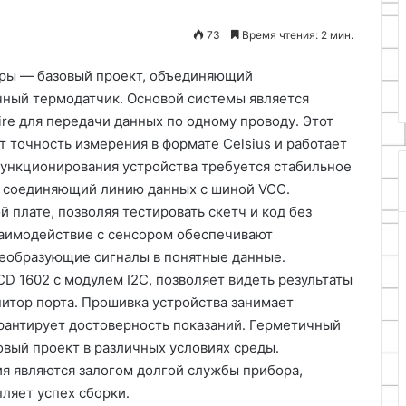
27.10.2025
и
Как выбрать мастер-класс по
73
Время чтения: 2 мин.
пробудить
з ненужных
рисованию и пробудить своег
своего
внутреннего художника
ры — базовый проект, объединяющий
внутреннего
художника
чный термодатчик․ Основой системы является
re для передачи данных по одному проводу․ Этот
 точность измерения в формате Celsius и работает
функционирования устройства требуется стабильное
, соединяющий линию данных с шиной VCC․
 плате, позволяя тестировать скетч и код без
заимодействие с сенсором обеспечивают
преобразующие сигналы в понятные данные․
CD 1602 с модулем I2C, позволяет видеть результаты
нитор порта․ Прошивка устройства занимает
арантирует достоверность показаний․ Герметичный
овый проект в различных условиях среды․
я являются залогом долгой службы прибора,
пляет успех сборки․