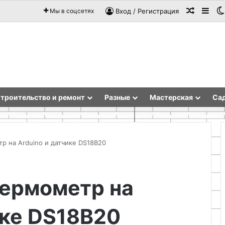
Случай
Sid
Мы в соцсетях
Вход / Регистрация
троительство и ремонт
Разные
Мастерская
Сад
 на Arduino и датчике DS18B20
Как
ермометр на
выбрать
мастер-
класс
ике DS18B20
по
рисованию