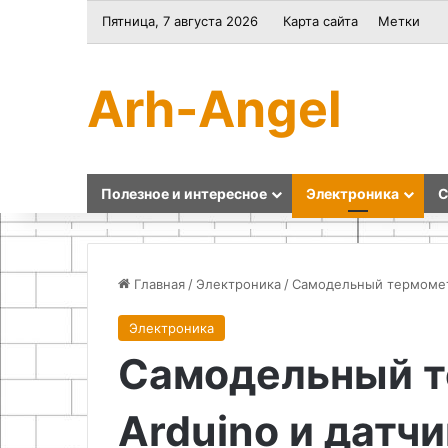
Пятница, 7 августа 2026
Карта сайта
Метки
Arh-Angel
Полезное и интересное
Электроника
С
Главная
/
Электроника
/
Самодельный термометр
Электроника
Инструментарий
Эко-
Самодельный т
и
поделки
техническое
из
оснащение
ненужных
Arduino и датч
для
вещей
домашней