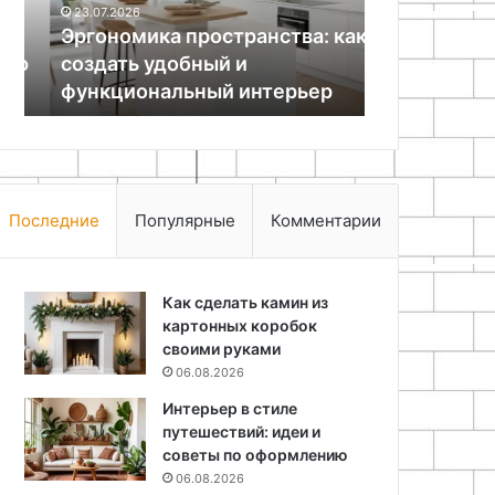
23.07.2026
функциональный
Эргономика пространства: как
23.04.2026
интерьер
о
создать удобный и
Монтаж обр
функциональный интерьер
устройство
Последние
Популярные
Комментарии
Как сделать камин из
картонных коробок
своими руками
06.08.2026
Интерьер в стиле
путешествий: идеи и
советы по оформлению
06.08.2026