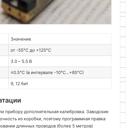
Значение
от -55°C до +125°C
3․0 – 5․5 В
±0․5°C (в интервале -10°C․․․+85°C)
9, 12 бит
атации
ли прибору дополнительная калибровка․ Заводские
очность из коробки, поэтому программная правка
зовании длинных проводов (более 5 метров)