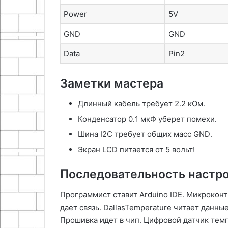
Power
5V
GND
GND
Data
Pin2
Заметки мастера
Длинный кабель требует 2․2 кОм․
Конденсатор 0․1 мкФ уберет помехи․
Шина I2C требует общих масс GND․
Экран LCD питается от 5 вольт!
Последовательность настр
Программист ставит Arduino IDE․ Микроконт
дает связь․ DallasTemperature читает данны
Прошивка идет в чип․ Цифровой датчик тем