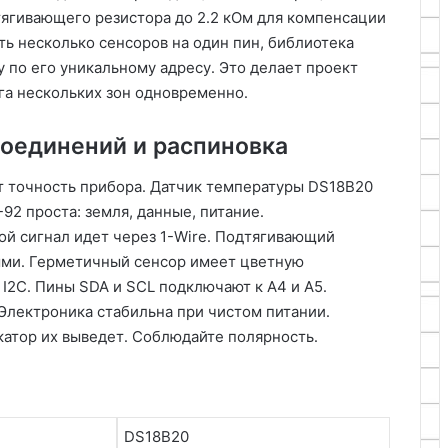
ягивающего резистора до 2․2 кОм для компенсации
ь несколько сенсоров на один пин, библиотека
 по его уникальному адресу․ Это делает проект
а нескольких зон одновременно․
оединений и распиновка
т точность прибора․ Датчик температуры DS18B20
92 проста: земля, данные, питание․
ой сигнал идет через 1-Wire․ Подтягивающий
ыми․ Герметичный сенсор имеет цветную
I2C․ Пины SDA и SCL подключают к A4 и A5․
 Электроника стабильна при чистом питании․
катор их выведет․ Соблюдайте полярность․
DS18B20