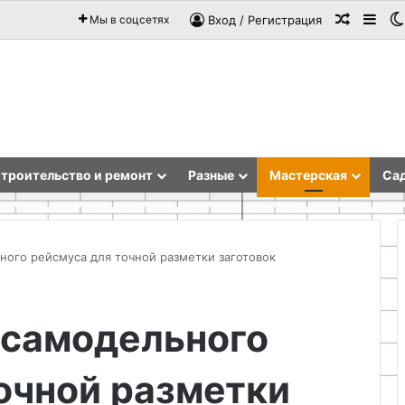
Случай
Sid
Мы в соцсетях
Вход / Регистрация
троительство и ремонт
Разные
Мастерская
Сад
ого рейсмуса для точной разметки заготовок
Модернизация
самодельного
дачного
инвентаря
для
очной разметки
снижения
нагрузки