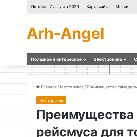
Пятница, 7 августа 2026
Карта сайта
Метки
Arh-Angel
Полезное и интересное
Электроника
С
Главная
/
Мастерская
/
Преимущества самодельн
Мастерская
Подбор
Малоизвестная
Преимущества 
материалов
функция
для
солнцезащитного
самодельного
козырька
рейсмуса для т
приспособления
в