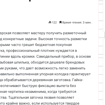
20.04.2026
на
Модернизация дачного
спину
я функция
инвентаря для снижения
ого козырька
нагрузки на спину
122
Время чтения: 3 мин.
терская позволяет мастеру получить разметочный
д конкретные задачи. Высокая точность разметки
оторыми часто грешит бюджетная покупная
тка, профессиональный плотник нуждается в
линии вдоль кромки. Самодельный прибор, в основе
езьбовая шпилька, обходится дешевле брендовых
ми руками, что дает возможность легко заменить
равильно выполненная упорная колодка гарантирует
а обрабатывается деревянная заготовка. Гайка-
беспечивают быструю фиксацию вылета без
ная чертилка незаменима, когда требуются
тва. Тщательная заточка лезвия позволяет
что крайне важно, если используется твердое