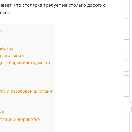
ивает, что столярка требует не столько дорогих
есса.
ь
]
ойства
ении линий
ля сборки инструмента
ска и резьбовой шпильки
ия
атации и доработке