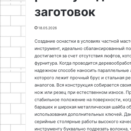
01.05.2026
столярной
заготовок
Подбор материалов для
25.06.2024
мастерской
самодельного приспособления
Малоизвестна
в столярной мастерской
солнцезащитн
18.05.2026
Создание оснастки в условиях частной мас
инструмент, идеально сбалансированный по
достигается за счет отсутствия люфтов, к
фурнитура. Когда проводится деревообрабо
надежном способе наносить параллельные 
которого лежит прочный брус и стальная р
аналогов. Вся конструкция собирается свои
нож или резец при естественном износе. П
стабильное положение на поверхности, когд
барашек и широкая металлическая шайба о
использования дополнительных ключей. Дан
серийные столярные работы высокого качес
инструменту буквально подрезать волокна, 