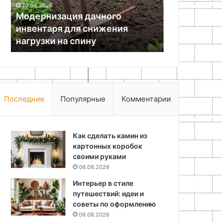
01.05.2026
консервных
на
Устройство
25.06.2024
банок
отработанном
Как сделать биокамин на
автономног
масле
спирту из консервных банок
отработанн
Последние
Популярные
Комментарии
Как сделать камин из
картонных коробок
своими руками
06.08.2026
Интерьер в стиле
путешествий: идеи и
советы по оформлению
06.08.2026