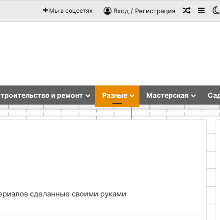
Случай
Sid
Мы в соцсетях
Вход / Регистрация
троительство и ремонт
Разные
Мастерская
Сад
Как
сделать
лампу
ериалов сделанные своими руками
своими
руками