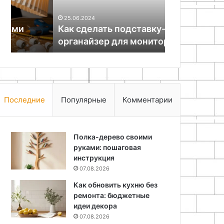
25.06.2024
18.11.2025
Как сделать подставку-
Поделки из 
органайзер для монитора
детьми
Последние
Популярные
Комментарии
Полка-дерево своими
руками: пошаговая
инструкция
07.08.2026
Как обновить кухню без
ремонта: бюджетные
идеи декора
07.08.2026