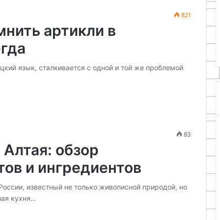
821
18.11.2025
омнить артикли в
вечи своими
Как сделать лампу своими
р-класс
руками
егда
цкий язык, сталкивается с одной и той же проблемой
83
Алтая: обзор
ов и ингредиентов
оссии, известный не только живописной природой, но
ная кухня…