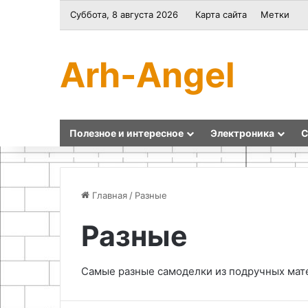
Суббота, 8 августа 2026
Карта сайта
Метки
Arh-Angel
Полезное и интересное
Электроника
С
Главная
/
Разные
Разные
Система
Интерьерные
сбора
свечи
и
своими
Самые разные самоделки из подручных мат
хранения
руками:
дождевой
мастер-
воды
класс