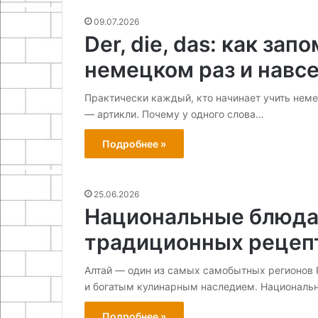
на
09.07.2026
05.05.2026
18.11.2025
участке
Der, die, das: как зап
Система сбора и хранения
Интерьерные с
дождевой воды на участке
руками: масте
немецком раз и навс
Практически каждый, кто начинает учить неме
— артикли. Почему у одного слова…
Подробнее »
25.06.2026
Национальные блюда 
традиционных рецепт
Алтай — один из самых самобытных регионов Р
и богатым кулинарным наследием. Националь
Подробнее »