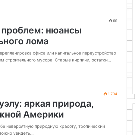
99
з проблем: нюансы
ьного лома
перепланировка офиса или капитальное переустройство
м строительного мусора. Старые кирпичи, остатки…
1 794
элу: яркая природа,
Южной Америки
себе невероятную природную красоту, тропический
 можно увидеть…