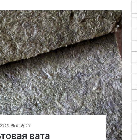
.2025
0
291
товая вата