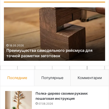
Преимущества
Вы
самодельного
и
рейсмуса
по
для
ко
точной
Б
разметки
AT
заготовок
дл
си
18.05.2026
Преимущества самодельного рейсмуса для
ос
точной разметки заготовок
Последние
Популярные
Комментарии
Полка-дерево своими руками:
пошаговая инструкция
07.08.2026