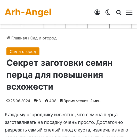
Arh-Angel
Войти
Switch skin
Искат
М
Главная
/
Сад и огород
Сад и огород
Секрет заготовки семян
перца для повышения
всхожести
25.06.2024
3
438
Время чтения: 2 мин.
Каждому огороднику известно, что семена перца
заготавливать на посадку очень просто. Достаточно
разрезать самый спелый плод с куста, извлечь из него