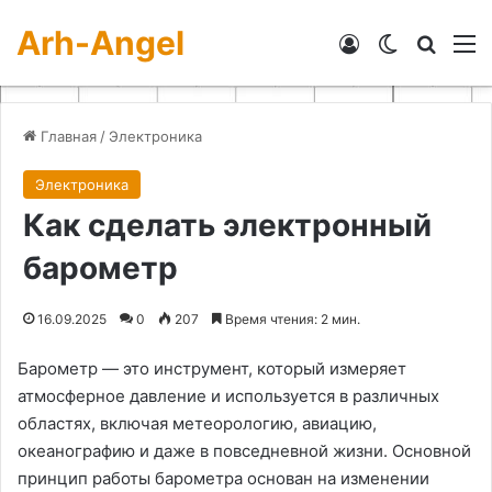
Arh-Angel
Войти
Switch skin
Искат
М
Главная
/
Электроника
Электроника
Как сделать электронный
барометр
16.09.2025
0
207
Время чтения: 2 мин.
Барометр — это инструмент, который измеряет
атмосферное давление и используется в различных
областях, включая метеорологию, авиацию,
океанографию и даже в повседневной жизни. Основной
принцип работы барометра основан на изменении