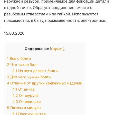
наружной резьбой, применяемое для фиксации детали
в одной точке. Образует соединение вместе с
резьбовым отверстием или гайкой. Используется
повсеместно: в быту, промышленности, электронике.
15.03.2020
Содержание
[
Скрыть
]
1
Все о болте
2
Что такое болт
2.1
Из чего делают болты
3
Для чего нужны болты
4
Отличия от других крепежных изделий
4.1
От винта
4.2
От шурупа
4.3
От шпильки
5
Плюсы и минусы
5.1
Преимущества