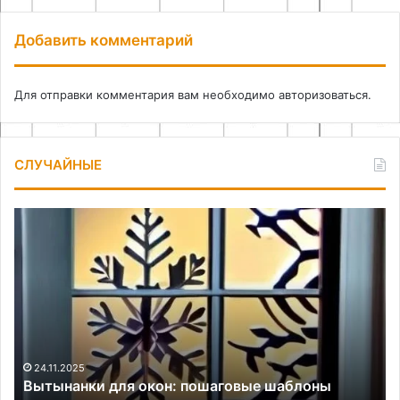
Добавить комментарий
Для отправки комментария вам необходимо
авторизоваться
.
СЛУЧАЙНЫЕ
Алебастр
П
за
и
ро
пс
в
их
пр
18.11.2025
Алебастр