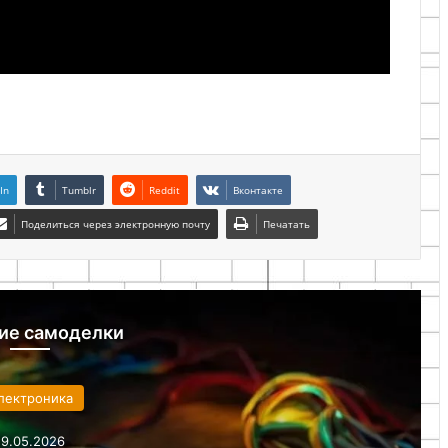
In
Tumblr
Reddit
Вконтакте
Поделиться через электронную почту
Печатать
ие самоделки
Электроника
19.05.2026