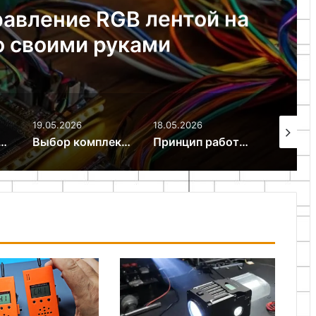
етофонендоскоп своими
руками
18.05.2026
18.05.2026
15.05.2
Выбор комплектующих для сборки светодиодного прибора
Принцип работы импульсного стабилизатора на базе микросхемы LM2596
Самодельный драйвер для шагового двигателя на L298N