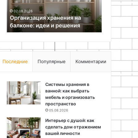
23.03.2026
пряжу
Нитки для вязания: как выбрать
27.11.2025
для
идеальную пряжу для вашего
Украшения 
вашего
проекта
классы
проекта
Последние
Популярные
Комментарии
Системы хранения в
ванной: как выбрать
мебель и организовать
пространство
05.08.2026
Интерьер с душой: как
сделать дом отражением
вашей личности