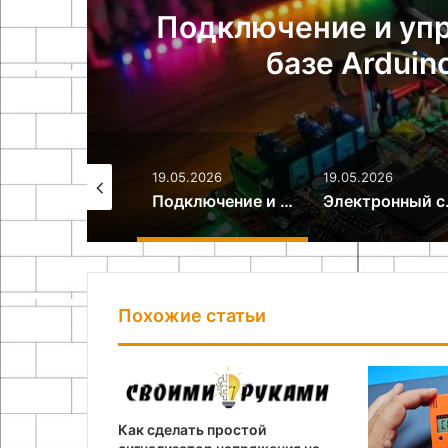
 на
Электронный ст
9.05.2026
19.05.2026
19.05.2026
Подключение и управление RGB лентой на базе Arduino своими руками
Электронный стетофонендоскоп своими руками
Похожие статьи
Как сделать простой