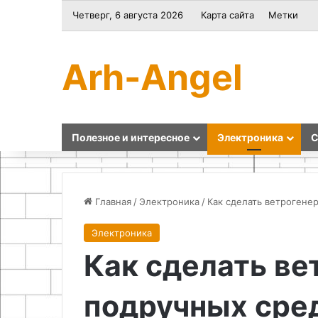
Четверг, 6 августа 2026
Карта сайта
Метки
Arh-Angel
Полезное и интересное
Электроника
С
Главная
/
Электроника
/
Как сделать ветрогене
Электроника
Как
Как
Как сделать ве
сделать
убрать
подставку
пустоты
под
в
подручных сре
кружку
плитке
без