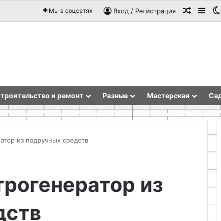
Случай
Sid
Мы в соцсетях
Вход / Регистрация
троительство и ремонт
Разные
Мастерская
Сад
ратор из подручных средств
Организация
трогенератор из
хранения
на
балконе:
дств
идеи
и