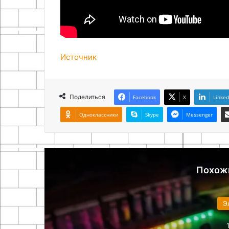
Источник
Поделиться
Facebook
X
Linked
Одноклассники
Skype
Messenger
Похож