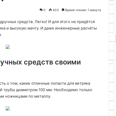
решения
02.08.2026
0
403
Время чтения: 1 минута
тоты в плитке
Организация хранения на
а
балконе: идеи и решения
ручных средств. Легко! И для этого не придётся
тика и высокую мачту. И даже инженерные расчёты
.
ручных средств своими
сть о том, какие отличные лопасти для ветряка
ой трубы диаметром 100 мм. Необходимо только
ми ножницами по металлу.