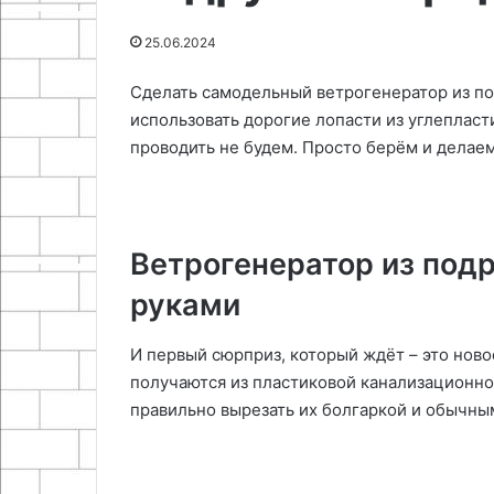
демонтажа
28.11.2025
25.06.2024
25.06.2024
Как сделать подставку под
Как убрать пус
кружку
без демонтаж
Сделать самодельный ветрогенератор из под
использовать дорогие лопасти из углеплас
проводить не будем. Просто берём и делаем
Ветрогенератор из под
руками
И первый сюрприз, который ждёт – это ново
получаются из пластиковой канализационн
правильно вырезать их болгаркой и обычны