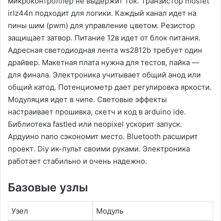
микроконтроллер не выдержит ток․ Транзистор mosfet
irlz44n подходит для логики․ Каждый канал идет на
пины шим (pwm) для управление цветом․ Резистор
защищает затвор․ Питание 12в идет от блок питания․
Адресная светодиодная лента ws2812b требует один
драйвер․ Макетная плата нужна для тестов, пайка —
для финала․ Электроника учитывает общий анод или
общий катод․ Потенциометр дает регулировка яркости․
Модуляция идет в чипе․ Световые эффекты
настраивает прошивка, скетч и код в arduino ide․
Библиотека fastled или neopixel ускорит запуск․
Ардуино nano сэкономит место․ Bluetooth расширит
проект․ Diy ик-пульт своими руками․ Электроника
работает стабильно и очень надежно․
Базовые узлы
Узел
Модуль