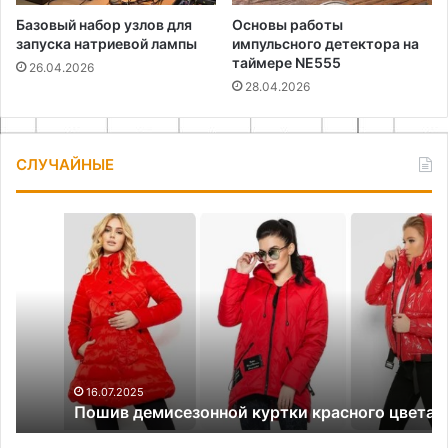
Базовый набор узлов для
Основы работы
запуска натриевой лампы
импульсного детектора на
таймере NE555
26.04.2026
28.04.2026
СЛУЧАЙНЫЕ
Пошив
Хр
демисезонной
об
куртки
в
красного
ма
цвета
пр
ид
и
ре
16.07.2025
Пошив демисезонной куртки красного цвета