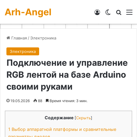
Arh-Angel
Войти
Switch skin
Искат
М
Главная
/
Электроника
Электроника
Подключение и управление
RGB лентой на базе Arduino
своими руками
19.05.2026
88
Время чтения: 3 мин.
Содержание
[
Скрыть
]
1
Выбор аппаратной платформы и сравнительные
параметры диодов