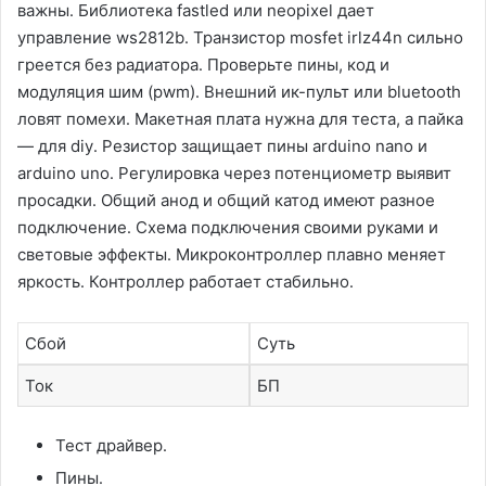
важны․ Библиотека fastled или neopixel дает
управление ws2812b․ Транзистор mosfet irlz44n сильно
греется без радиатора․ Проверьте пины, код и
модуляция шим (pwm)․ Внешний ик-пульт или bluetooth
ловят помехи․ Макетная плата нужна для теста, а пайка
— для diy․ Резистор защищает пины arduino nano и
arduino uno․ Регулировка через потенциометр выявит
просадки․ Общий анод и общий катод имеют разное
подключение․ Схема подключения своими руками и
световые эффекты․ Микроконтроллер плавно меняет
яркость․ Контроллер работает стабильно․
Сбой
Суть
Ток
БП
Тест драйвер․
Пины․