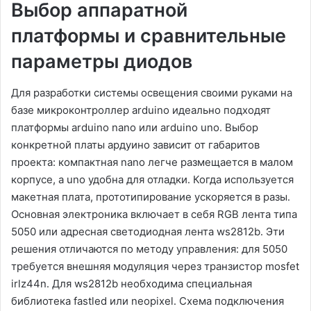
Выбор аппаратной
платформы и сравнительные
параметры диодов
Для разработки системы освещения своими руками на
базе микроконтроллер arduino идеально подходят
платформы arduino nano или arduino uno․ Выбор
конкретной платы ардуино зависит от габаритов
проекта: компактная nano легче размещается в малом
корпусе, а uno удобна для отладки․ Когда используется
макетная плата, прототипирование ускоряется в разы․
Основная электроника включает в себя RGB лента типа
5050 или адресная светодиодная лента ws2812b․ Эти
решения отличаются по методу управления: для 5050
требуется внешняя модуляция через транзистор mosfet
irlz44n․ Для ws2812b необходима специальная
библиотека fastled или neopixel․ Схема подключения