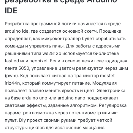
IDE
Разработка программной логики начинается в среде
arduino ide, где создается основной скетч․ Прошивка
определяет, как микроконтроллер будет обрабатывать
команды и управлять пины․ Для работы с адресными
решениями типа ws2812b используется библиотека
fastled или neopixel․ Если в основе лежит светодиодная
лента 5050, управление цветом реализуется через шим
(pwm)․ Код посылает сигнал на транзистор mosfet
irlz44n, который коммутирует питание․ Модуляция
позволяет плавно менять яркость и цвет․ Электроника
на базе arduino uno или arduino nano поддерживает
световые эффекты, заданные алгоритмом․ Регулировка
параметров возможна через потенциометр или ик-
пульт․ Diy проект своими руками требует четкой
структуры циклов для исключения мерцания․