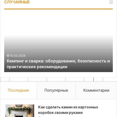
СЛУЧАЙНЫЕ
Кемпинг
Из
и
ва
сварка:
дл
оборудование,
цв
безопасность
и
практические
рекомендации
10.03.2026
Кемпинг и сварка: оборудование, безопасность и
практические рекомендации
Последние
Популярные
Комментарии
Как сделать камин из картонных
коробок своими руками