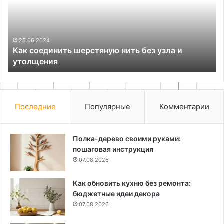
без
ид
узла
и
и
со
утолщения
по
25.06.2024
Как соединить шерстяную нить без узла и
о
утолщения
Последние
Популярные
Комментарии
Полка-дерево своими руками:
пошаговая инструкция
07.08.2026
Как обновить кухню без ремонта:
бюджетные идеи декора
07.08.2026