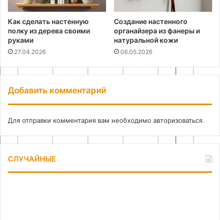
Как сделать настенную
Создание настенного
полку из дерева своими
органайзера из фанеры и
руками
натуральной кожи
27.04.2026
06.05.2026
Добавить комментарий
Для отправки комментария вам необходимо
авторизоваться
.
СЛУЧАЙНЫЕ
Как
Ин
соединить
в
шерстяную
ст
нить
пу