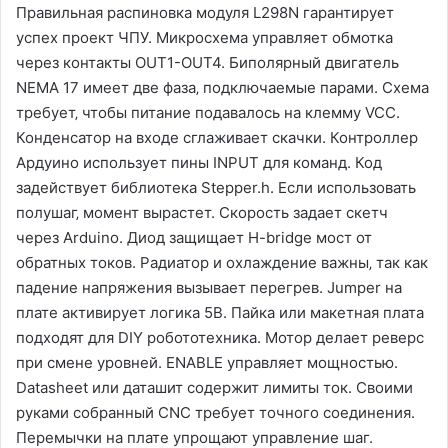
Правильная распиновка модуля L298N гарантирует
успех проект ЧПУ. Микросхема управляет обмотка
через контакты OUT1-OUT4. Биполярный двигатель
NEMA 17 имеет две фаза‚ подключаемые парами. Схема
требует‚ чтобы питание подавалось на клемму VCC.
Конденсатор на входе сглаживает скачки. Контроллер
Ардуино использует пины INPUT для команд. Код
задействует библиотека Stepper.h. Если использовать
полушаг‚ момент вырастет. Скорость задает скетч
через Arduino. Диод защищает H-bridge мост от
обратных токов. Радиатор и охлаждение важны‚ так как
падение напряжения вызывает перегрев. Jumper на
плате активирует логика 5В. Пайка или макетная плата
подходят для DIY робототехника. Мотор делает реверс
при смене уровней. ENABLE управляет мощностью.
Datasheet или даташит содержит лимиты ток. Своими
руками собранный CNC требует точного соединения.
Перемычки на плате упрощают управление шаг.