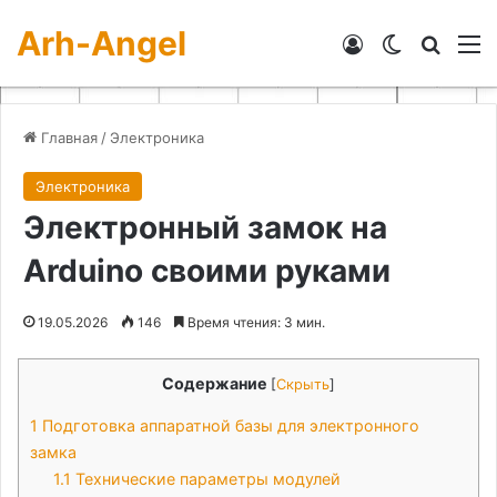
Arh-Angel
Войти
Switch skin
Искат
М
Главная
/
Электроника
Электроника
Электронный замок на
Arduino своими руками
19.05.2026
146
Время чтения: 3 мин.
Содержание
[
Скрыть
]
1
Подготовка аппаратной базы для электронного
замка
1.1
Технические параметры модулей