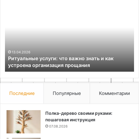
Ритуальные
Бе
услуги:
ст
что
важно
знать
и
как
устроена
13.04.2026
Ритуальные услуги: что важно знать и как
организация
устроена организация прощания
прощания
Последние
Популярные
Комментарии
Полка-дерево своими руками:
пошаговая инструкция
07.08.2026