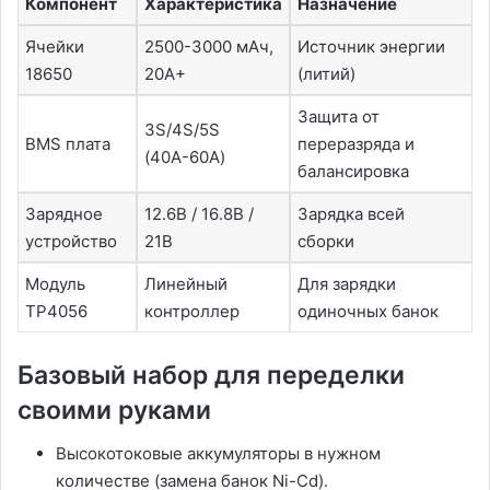
Компонент
Характеристика
Назначение
Ячейки
2500-3000 мАч,
Источник энергии
18650
20А+
(литий)
Защита от
3S/4S/5S
BMS плата
переразряда и
(40А-60А)
балансировка
Зарядное
12․6В / 16․8В /
Зарядка всей
устройство
21В
сборки
Модуль
Линейный
Для зарядки
TP4056
контроллер
одиночных банок
Базовый набор для переделки
своими руками
Высокотоковые аккумуляторы в нужном
количестве (замена банок Ni-Cd)․