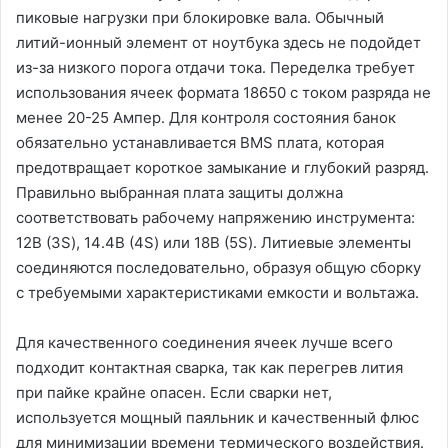
пиковые нагрузки при блокировке вала․ Обычный
литий-ионный элемент от ноутбука здесь не подойдет
из-за низкого порога отдачи тока․ Переделка требует
использования ячеек формата 18650 с током разряда не
менее 20-25 Ампер․ Для контроля состояния банок
обязательно устанавливается BMS плата, которая
предотвращает короткое замыкание и глубокий разряд․
Правильно выбранная плата защиты должна
соответствовать рабочему напряжению инструмента:
12В (3S), 14․4В (4S) или 18В (5S)․ Литиевые элементы
соединяются последовательно, образуя общую сборку
с требуемыми характеристиками емкости и вольтажа․
Для качественного соединения ячеек лучше всего
подходит контактная сварка, так как перегрев лития
при пайке крайне опасен․ Если сварки нет,
используется мощный паяльник и качественный флюс
для минимизации времени термического воздействия․