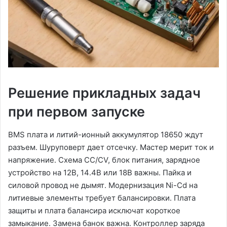
Решение прикладных задач
при первом запуске
BMS плата и литий-ионный аккумулятор 18650 ждут
разъем․ Шуруповерт дает отсечку․ Мастер мерит ток и
напряжение․ Схема CC/CV, блок питания, зарядное
устройство на 12В, 14․4В или 18В важны․ Пайка и
силовой провод не дымят․ Модернизация Ni-Cd на
литиевые элементы требует балансировки․ Плата
защиты и плата балансира исключат короткое
замыкание․ Замена банок важна․ Контроллер заряда