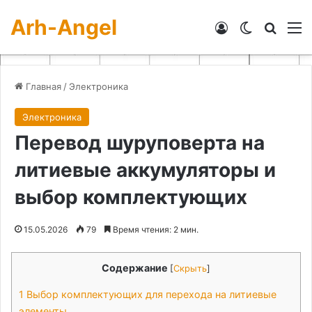
Arh-Angel
Войти
Switch skin
Искат
М
Главная
/
Электроника
Электроника
Перевод шуруповерта на
литиевые аккумуляторы и
выбор комплектующих
15.05.2026
79
Время чтения: 2 мин.
Содержание
[
Скрыть
]
1
Выбор комплектующих для перехода на литиевые
элементы