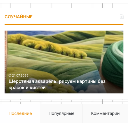
СЛУЧАЙНЫЕ
Шерстяная
Об
акварель:
из
рисуем
де
картины
ящ
без
св
красок
ру
и
кистей
21.07.2026
Шерстяная акварель: рисуем картины без
красок и кистей
Последние
Популярные
Комментарии