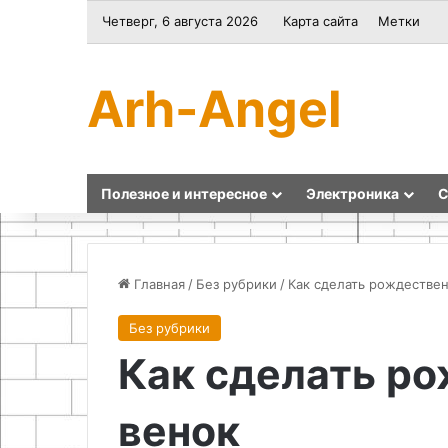
Четверг, 6 августа 2026
Карта сайта
Метки
Arh-Angel
Полезное и интересное
Электроника
С
Главная
/
Без рубрики
/
Как сделать рождестве
Без рубрики
Самодельный
Pereezdov.kz:
Как сделать р
стробоскоп
самые
для
профессиональные
настройки
услуги
венок
зажигания
переезда
своими
в