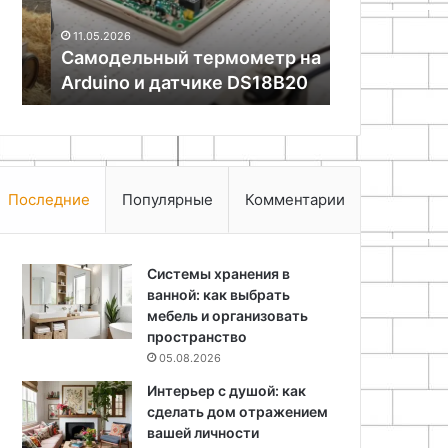
05.08.2026
DS18B20
хорошего
Эмоциональ
11.05.2026
настроения
Самодельный термометр на
создать ин
Arduino и датчике DS18B20
хорошего н
Последние
Популярные
Комментарии
Системы хранения в
ванной: как выбрать
мебель и организовать
пространство
05.08.2026
Интерьер с душой: как
сделать дом отражением
вашей личности