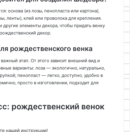
я: основа (из лозы‚ пенопласта или картона)‚
ы‚ ленты)‚ клей или проволока для крепления.
и другие элементы декора‚ чтобы придать венку
 рождественский декор.
для рождественского венка
важный этап. От этого зависит внешний вид и
вные варианты: лоза ― экологично‚ натурально‚
рупкой; пенопласт ― легко‚ доступно‚ удобно в
омично‚ просто в изготовлении‚ подходит для
с: рождественский венок
те нашей инструкции!