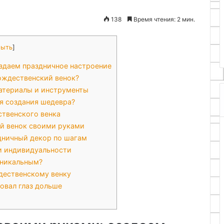
Особенности конструкции и
сенорезки
 самые
принцип действия роторной
138
Время чтения: 2 мин.
на
ьные услуги
сенорезки на базе дисковых
базе
захстане
ножей
дисковых
рыть
]
ножей
здаем праздничное настроение
ождественский венок?
атериалы и инструменты
я создания шедевра?
ственского венка
й венок своими руками
дничный декор по шагам
и индивидуальности
уникальным?
дественскому венку
овал глаз дольше