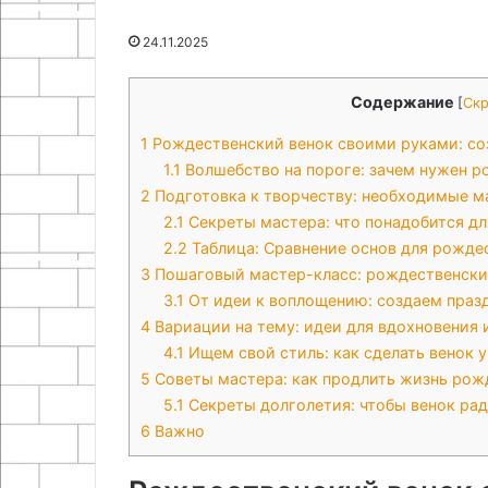
07.05.2026
27.07.2025
руками
Казахстане
Самодельный стробоскоп для
Pereezdov.kz:
24.11.2025
настройки зажигания своими
профессионал
руками
переезда в Ка
Содержание
[
Ск
1
Рождественский венок своими руками: со
1.1
Волшебство на пороге: зачем нужен р
2
Подготовка к творчеству: необходимые м
2.1
Секреты мастера: что понадобится дл
2.2
Таблица: Сравнение основ для рожде
3
Пошаговый мастер-класс: рождественски
3.1
От идеи к воплощению: создаем праз
4
Вариации на тему: идеи для вдохновения 
4.1
Ищем свой стиль: как сделать венок 
5
Советы мастера: как продлить жизнь рож
5.1
Секреты долголетия: чтобы венок рад
6
Важно