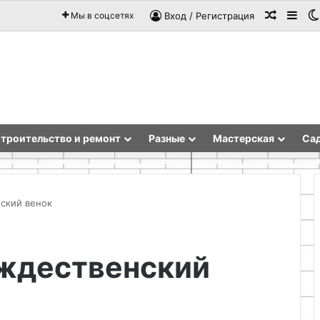
Случай
Sid
Мы в соцсетях
Вход / Регистрация
троительство и ремонт
Разные
Мастерская
Сад
нский венок
Особенности
ождественский
конструкции
и
принцип
действия
12.05.2026
роторной