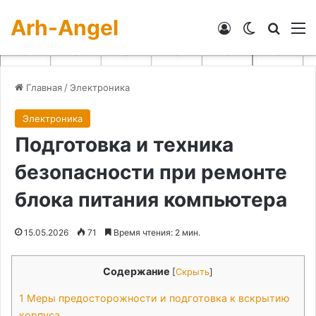
Arh-Angel
Войти
Switch skin
Искат
М
Главная
/
Электроника
Электроника
Подготовка и техника
безопасности при ремонте
блока питания компьютера
15.05.2026
71
Время чтения: 2 мин.
Содержание
[
Скрыть
]
1
Меры предосторожности и подготовка к вскрытию
корпуса