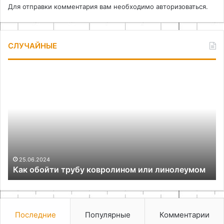
Для отправки комментария вам необходимо
авторизоваться
.
СЛУЧАЙНЫЕ
Как
Ую
обойти
в
трубу
де
ковролином
ро
или
ак
линолеумом
в
ин
25.06.2024
Как обойти трубу ковролином или линолеумом
Последние
Популярные
Комментарии