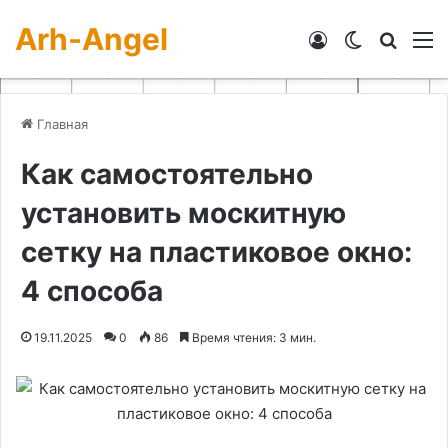
Arh-Angel
Войти
Switch skin
Искат
М
Главная
Как самостоятельно
установить москитную
сетку на пластиковое окно:
4 способа
19.11.2025
0
86
Время чтения: 3 мин.