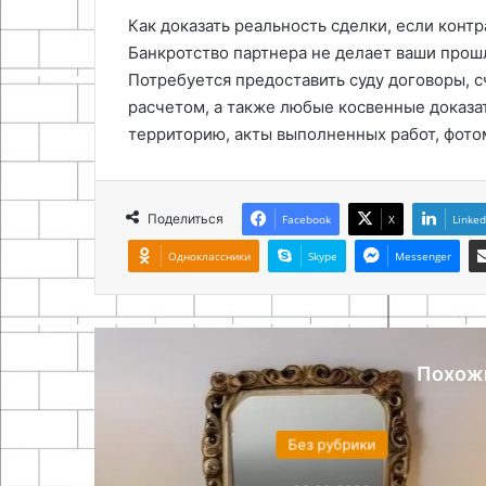
Как доказать реальность сделки, если конт
Банкротство партнера не делает ваши про
Потребуется предоставить суду договоры, 
расчетом, а также любые косвенные доказа
территорию, акты выполненных работ, фото
Поделиться
Facebook
X
Linked
Одноклассники
Skype
Messenger
Похож
Б