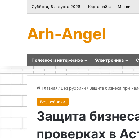
Суббота, 8 августа 2026
Карта сайта
Метки
Arh-Angel
Полезное и интересное
Электроника
С
Главная
/
Без рубрики
/
Защита бизнеса при нал
Без рубрики
Как
Как
Защита бизнеса
сделать
сделать
геймпад
эффективный
для
клей
проверках в Ас
ретро
для
гейминга
мебели