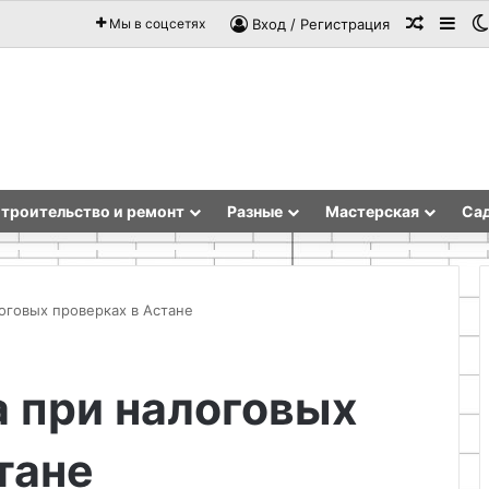
Случай
Sid
Мы в соцсетях
Вход / Регистрация
троительство и ремонт
Разные
Мастерская
Сад
оговых проверках в Астане
Как
 при налоговых
сделать
«пьяный»
поплавок
тане