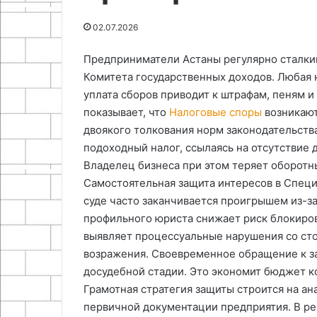
на
и
16.09.2025
25.06.2024
02.07.2026
компьютер
дерева
Как сделать геймпад для ретро
Как сделать э
гейминга на компьютер
для мебели и 
Предприниматели Астаны регулярно сталки
Комитета государственных доходов. Любая 
уплата сборов приводит к штрафам, пеням и
показывает, что
Налоговые споры
возникают
двоякого толкования норм законодательств
подоходный налог, ссылаясь на отсутствие
Владелец бизнеса при этом теряет оборотн
Самостоятельная защита интересов в Спе
суде часто заканчивается проигрышем из-з
профильного юриста снижает риск блокиров
выявляет процессуальные нарушения со ст
возражения. Своевременное обращение к за
досудебной стадии. Это экономит бюджет к
Грамотная стратегия защиты строится на ан
первичной документации предприятия. В ре