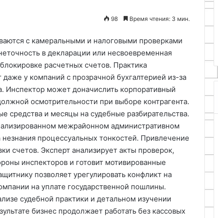
25.06.2024
98
Время чтения: 3 мин.
ффективный клей
Как сделать «пьяный»
дерева
поплавок
ваются с камеральными и налоговыми проверками
неточность в декларации или несвоевременная
 блокировке расчетных счетов. Практика
 даже у компаний с прозрачной бухгалтерией из-за
а. Инспектор может доначислить корпоративный
 должной осмотрительности при выборе контрагента.
ые средства и месяцы на судебные разбирательства.
циализированном межрайонном административном
а незнания процессуальных тонкостей. Привлечение
ки счетов. Эксперт анализирует акты проверок,
ороны инспекторов и готовит мотивированные
щитнику позволяет урегулировать конфликт на
омпании на уплате государственной пошлины.
ализе судебной практики и детальном изучении
зультате бизнес продолжает работать без кассовых