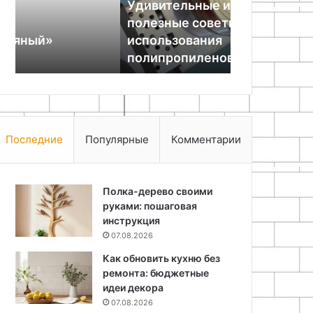
Удивительные идеи и
27.06.2025
полипропиленовых
полезные советы
Converse: 
труб
использования
классика д
полипропиленовых труб
мужчин
Последние
Популярные
Комментарии
Полка-дерево своими
руками: пошаговая
инструкция
07.08.2026
Как обновить кухню без
ремонта: бюджетные
идеи декора
07.08.2026