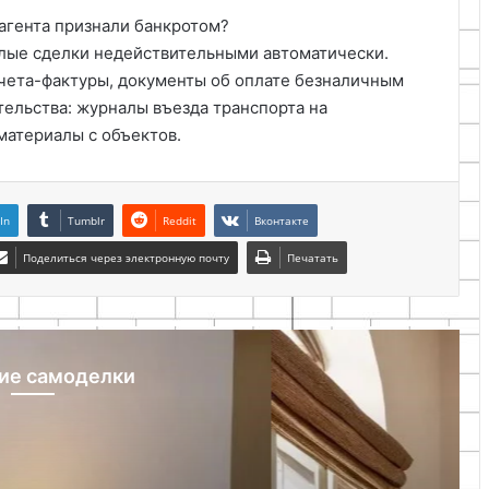
рагента признали банкротом?
шлые сделки недействительными автоматически.
счета-фактуры, документы об оплате безналичным
тельства: журналы въезда транспорта на
материалы с объектов.
In
Tumblr
Reddit
Вконтакте
Поделиться через электронную почту
Печатать
ие самоделки
ез рубрики