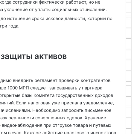
когда сотрудники фактически работают, но не
 за уклонение от уплаты социальных отчислений.
о истечения срока исковой давности, который по
три года.
 защиты активов
димо внедрить регламент проверки контрагентов.
ше 1000 МРП следует запрашивать у партнера
 открытые базы Комитета государственных доходов
иятий. Если налоговая уже прислала уведомление,
доначислениями. Необходимо запросить письменное
базу реальности совершенных сделок. Хранение
р видеонаблюдения при отгрузке товара и путевых
ом в суде. Каждое действие налогового инспектора