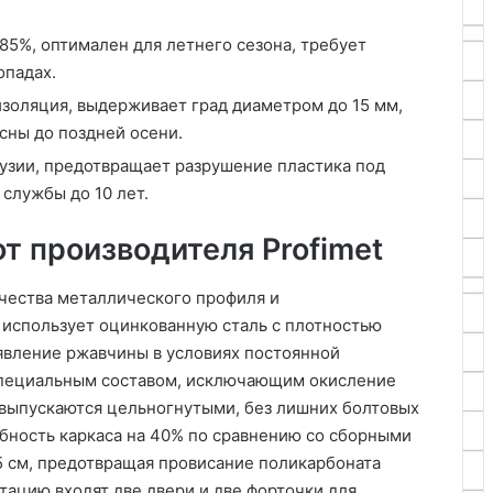
85%, оптимален для летнего сезона, требует
опадах.
золяция, выдерживает град диаметром до 15 мм,
сны до поздней осени.
узии, предотвращает разрушение пластика под
службы до 10 лет.
т производителя Profimet
ачества металлического профиля и
t использует оцинкованную сталь с плотностью
оявление ржавчины в условиях постоянной
специальным составом, исключающим окисление
 выпускаются цельногнутыми, без лишних болтовых
бность каркаса на 40% по сравнению со сборными
5 см, предотвращая провисание поликарбоната
тацию входят две двери и две форточки для