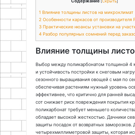
Содержание
[
Скрыть
]
1
Влияние толщины листов на микроклимат
2
Особенности каркасов от производителя P
3
Практические нюансы установки на участ
4
Разбор популярных сомнений перед заказ
Влияние толщины листо
Выбор между поликарбонатом толщиной 4 м
и устойчивость постройки к снеговым нагр
сезонного выращивания овощей с мая по сен
обеспечивая растениям нужный уровень осв
эффективнее, что критично для ранней выса
сот снижает риск повреждения покрытия к
поликарбонат требует меньшего количества
обладает высокой жесткостью. Дачники се
защиты посадок от возвратных заморозков.
четырехмиллиметровой защиты, которая иск