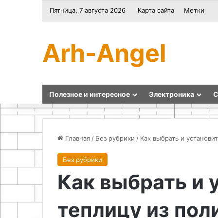
Пятница, 7 августа 2026
Карта сайта
Метки
Arh-Angel
Полезное и интересное
Электроника
С
Главная
/
Без рубрики
/
Как выбрать и установи
Без рубрики
Как
Болт
Как выбрать и 
сделать
пистолет
для
теплицу из пол
затирки
швов