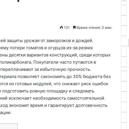
двигателе
е
25.06.2024
Почему быстро чернеет
моторное масло в двигателе
131
Время чтения: 3 мин.
чей защиты урожая от заморозков и дождей.
ему потери томатов и огурцов из-за резких
ены десятки вариантов конструкций, среди которых
поликарбоната. Покупатели часто путаются в
 переплачивают за избыточную прочность.
териала позволяет сэкономить до 30% бюджета без
тся из готовых модулей, что снижает риск ошибок
о подготовить ровную площадку и следовать
ений исключает необходимость самостоятельной
дход экономит время и гарантирует долговечность
ации.