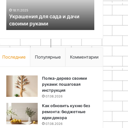
25.06.2024
руками
дизайнерскую
Как отрест
18.11.2025
мебель
Украшения для сада и дачи
кресла и по
своими руками
дизайнерск
Последние
Популярные
Комментарии
Полка-дерево своими
руками: пошаговая
инструкция
07.08.2026
Как обновить кухню без
ремонта: бюджетные
идеи декора
07.08.2026