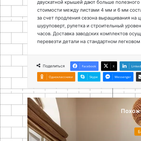
двускатной крышей дают больше полезного 
стоимости между листами 4 мм и 6 мм соста
за счет продления сезона выращивания на 
шуруповерт, рулетка и строительный уровен
часов. Доставка заводских комплектов осущ
перевезти детали на стандартном легковом
Поделиться
Facebook
X
Linked
Одноклассники
Skype
Messenger
Похож
Б