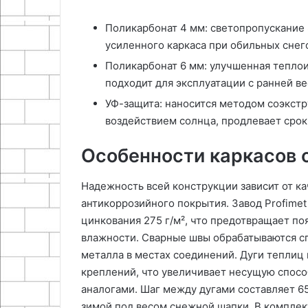
Поликарбонат 4 мм: светопропускание 
усиленного каркаса при обильных снег
Поликарбонат 6 мм: улучшенная теплои
подходит для эксплуатации с ранней ве
УФ-защита: наносится методом соэкстр
воздействием солнца, продлевает срок 
Особенности каркасов о
Надежность всей конструкции зависит от к
антикоррозийного покрытия. Завод Profime
цинкования 275 г/м², что предотвращает п
влажности. Сварные швы обрабатываются 
металла в местах соединений. Дуги теплиц
креплений, что увеличивает несущую спосо
аналогами. Шаг между дугами составляет 6
зимой под весом снежной шапки. В комплек