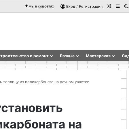
Случай
Sid
Мы в соцсетях
Вход / Регистрация
троительство и ремонт
Разные
Мастерская
Сад
ть теплицу из поликарбоната на дачном участке
Почему
установить
быстро
чернеет
моторное
икарбоната на
масло
в