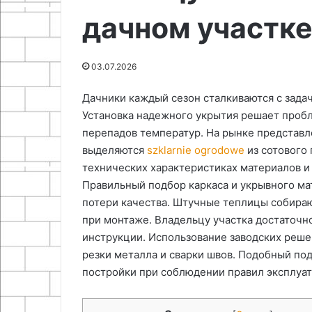
дачном участк
25.06.2024
Как сделать пистолет для
18.11.2025
затирки швов
Болт
03.07.2026
Дачники каждый сезон сталкиваются с зада
Установка надежного укрытия решает пробл
перепадов температур. На рынке представл
выделяются
szklarnie ogrodowe
из сотового 
технических характеристиках материалов и
Правильный подбор каркаса и укрывного ма
потери качества. Штучные теплицы собираю
при монтаже. Владельцу участка достаточн
инструкции. Использование заводских реш
резки металла и сварки швов. Подобный по
постройки при соблюдении правил эксплуат