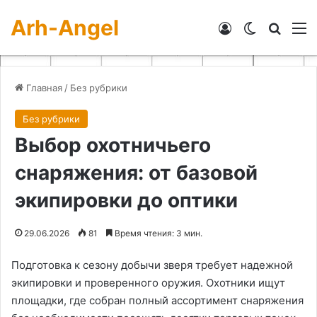
Arh-Angel
Войти
Switch skin
Искат
М
Главная
/
Без рубрики
Без рубрики
Выбор охотничьего
снаряжения: от базовой
экипировки до оптики
29.06.2026
81
Время чтения: 3 мин.
Подготовка к сезону добычи зверя требует надежной
экипировки и проверенного оружия. Охотники ищут
площадки, где собран полный ассортимент снаряжения