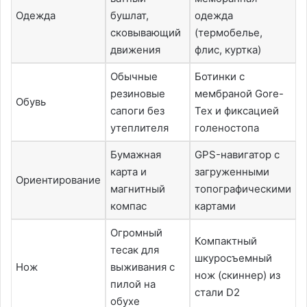
Одежда
бушлат,
одежда
сковывающий
(термобелье,
движения
флис, куртка)
Обычные
Ботинки с
резиновые
мембраной Gore-
Обувь
сапоги без
Tex и фиксацией
утеплителя
голеностопа
Бумажная
GPS-навигатор с
карта и
загруженными
Ориентирование
магнитный
топографическими
компас
картами
Огромный
Компактный
тесак для
шкуросъемный
Нож
выживания с
нож (скиннер) из
пилой на
стали D2
обухе