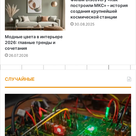
построили МКС» – история
создания крупнейшей
космической станции
30.08.2025
Модные цвета в интерьере
2026: главные тренды и
сочетания
26.07.2026
СЛУЧАЙНЫЕ
Система
Ка
мониторинга
сд
напряжения
ст
бортовой
ро
сети
дл
автомобиля
ра
то