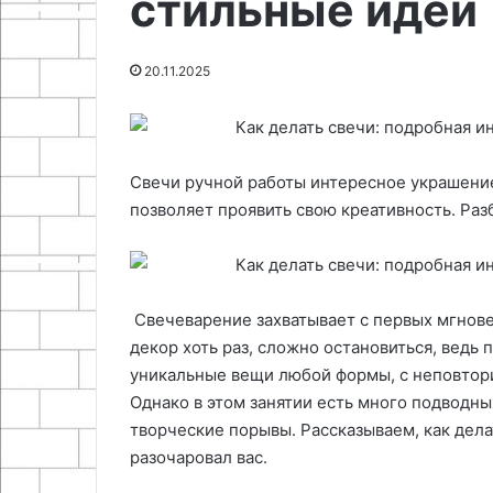
стильные идеи
Преимущества
01.05.2026
тока
дизайне
Самодельный регулятор
деревянных па
дачного
оборотов для двигателя
ландшафтном 
участка
20.11.2025
постоянного тока
участка
Свечи ручной работы интересное украшение
позволяет проявить свою креативность. Раз
Свечеварение захватывает с первых мгнове
декор хоть раз, сложно остановиться, ведь
уникальные вещи любой формы, с неповтор
Однако в этом занятии есть много подводны
творческие порывы. Рассказываем, как дела
разочаровал вас.