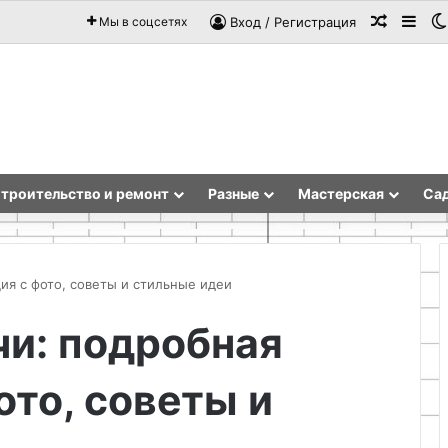
Случай
Sid
Мы в соцсетях
Вход / Регистрация
троительство и ремонт
Разные
Мастерская
Сад
ция с фото, советы и стильные идеи
чи: подробная
Текстильное
панно
ото, советы и
своими
руками:
пошаговый
мастер-