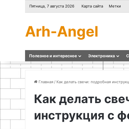
Пятница, 7 августа 2026
Карта сайта
Метки
Arh-Angel
Полезное и интересное
Электроника
С
Главная
/
Как делать свечи: подробная инструк
Как делать све
Самодельный
Преимущества
регулятор
использования
инструкция с ф
оборотов
деревянных
для
паллет
двигателя
в
05.05.2026
постоянного
ландшафтном