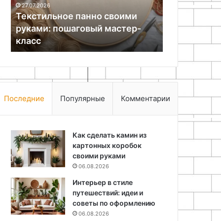
21.11.2025
своими
бизнесом
Переводчес
13.05.2026
руками
Как сделать органайзер в кузов
мост между
пикапа своими руками
бизнесом
Последние
Популярные
Комментарии
Как сделать камин из
картонных коробок
своими руками
06.08.2026
Интерьер в стиле
путешествий: идеи и
советы по оформлению
06.08.2026