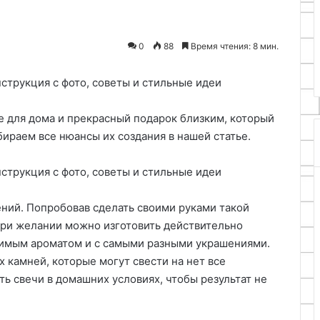
 использования
27.07.2026
класс
ллет в
Текстильное панно своими
дизайне дачного
руками: пошаговый мастер-
0
88
Время чтения: 8 мин.
класс
 для дома и прекрасный подарок близким, который
бираем все нюансы их создания в нашей статье.
ний. Попробовав сделать своими руками такой
 при желании можно изготовить действительно
имым ароматом и с самыми разными украшениями.
х камней, которые могут свести на нет все
ть свечи в домашних условиях, чтобы результат не