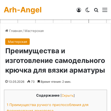
Arh-Angel
Войти
Switch skin
Искат
М
Главная
/
Мастерская
Мастерская
Преимущества и
изготовление самодельного
крючка для вязки арматуры
13.05.2026
73
Время чтения: 2 мин.
Содержание
[
Скрыть
]
1
Преимущества ручного приспособления для
формирования армопояса