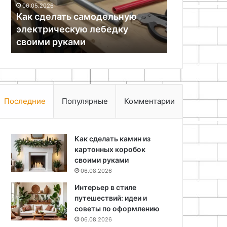
06.05.2026
руками
Как сделать самодельную
18.11.2025
электрическую лебедку
Поделки из 
своими руками
детьми
Последние
Популярные
Комментарии
Как сделать камин из
картонных коробок
своими руками
06.08.2026
Интерьер в стиле
путешествий: идеи и
советы по оформлению
06.08.2026