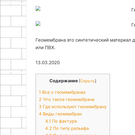
06.05.2026
Эффективность вертикального
25.06.2024
выращивания на приусадебном
Как сделать с
участке
тёрку
Геомембрана это синтетический материал д
или ПВХ.
13.03.2020
Содержание
[
Скрыть
]
1
Все о геомембранах
2
Что такое геомембрана
3
Где используют геомембрану
4
Виды геомембран
4.1
По фактуре
4.2
По типу рельефа