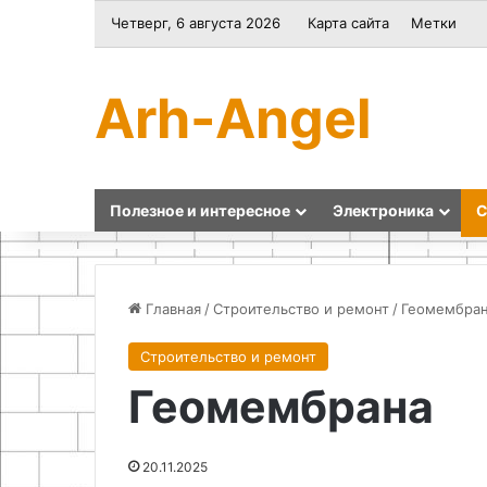
Четверг, 6 августа 2026
Карта сайта
Метки
Arh-Angel
Полезное и интересное
Электроника
С
Главная
/
Строительство и ремонт
/
Геомембра
Строительство и ремонт
Эффективность
Как
Геомембрана
вертикального
сделать
выращивания
строительную
на
тёрку
приусадебном
20.11.2025
участке