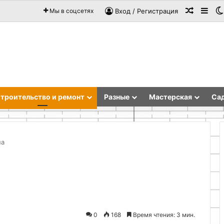
Случай
Sid
Мы в соцсетях
Вход / Регистрация
троительство и ремонт
Разные
Мастерская
Сад
на
Эффективная
организация
пространства
и
выбор
0
168
Время чтения: 3 мин.
11.05.2026
неодимовых