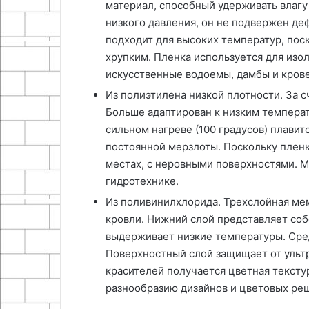
материал, способный удерживать влагу 
низкого давления, он не подвержен де
подходит для высоких температур, пос
хрупким. Пленка используется для изо
искусственные водоемы, дамбы и кров
Из полиэтилена низкой плотности. За с
Больше адаптирован к низким температ
сильном нагреве (100 градусов) плавит
постоянной мерзлоты. Поскольку пленка
местах, с неровными поверхностями. М
гидротехнике.
Из поливинилхлорида. Трехслойная ме
кровли. Нижний слой представляет соб
выдерживает низкие температуры. Сре
Поверхностный слой защищает от ульт
красителей получается цветная текст
разнообразию дизайнов и цветовых ре