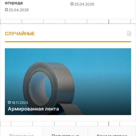
огорода
25.04.2026
25.04.2026
СЛУЧАЙНЫЕ
Армированная
Ху
лента
ро
по
де
по
ру
дл
на
18.11.2025
Армированная лента