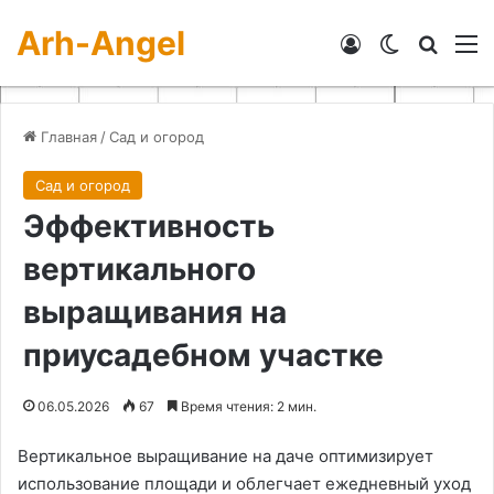
Arh-Angel
Войти
Switch skin
Искат
М
Главная
/
Сад и огород
Сад и огород
Эффективность
вертикального
выращивания на
приусадебном участке
06.05.2026
67
Время чтения: 2 мин.
Вертикальное выращивание на даче оптимизирует
использование площади и облегчает ежедневный уход