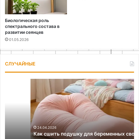
Биологическая роль
спектрального состава в
развитии сеянцев
01.05.2026
СЛУЧАЙНЫЕ
Как
Ук
сшить
на
подушку
ел
для
св
беременных
ру
своими
ма
руками
кл
24.04.2026
Как сшить подушку для беременных своими