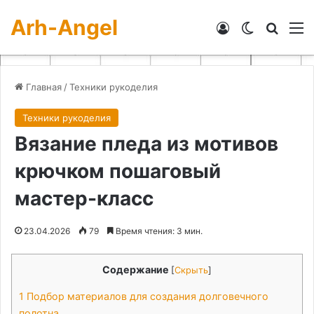
Arh-Angel
Войти
Switch skin
Искат
М
Главная
/
Техники рукоделия
Техники рукоделия
Вязание пледа из мотивов
крючком пошаговый
мастер-класс
23.04.2026
79
Время чтения: 3 мин.
Содержание
[
Скрыть
]
1
Подбор материалов для создания долговечного
полотна