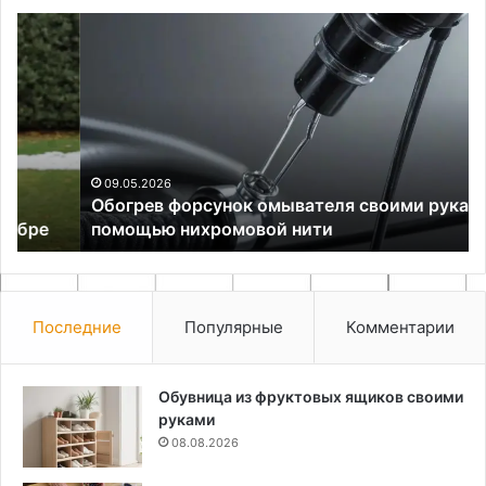
Обогрев
Са
форсунок
те
омывателя
на
своими
ар
руками
и
с
DH
помощью
нихромовой
09.05.2026
Обогрев форсунок омывателя своими руками с
нити
помощью нихромовой нити
Последние
Популярные
Комментарии
Обувница из фруктовых ящиков своими
руками
08.08.2026