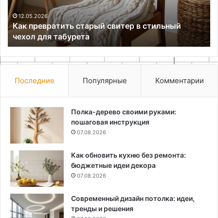
чехол
для
12.05.2026
Как превратить старый свитер в стильный
табурета
чехол для табурета
Последние
Популярные
Комментарии
Полка-дерево своими руками:
пошаговая инструкция
07.08.2026
Как обновить кухню без ремонта:
бюджетные идеи декора
07.08.2026
Современный дизайн потолка: идеи,
тренды и решения