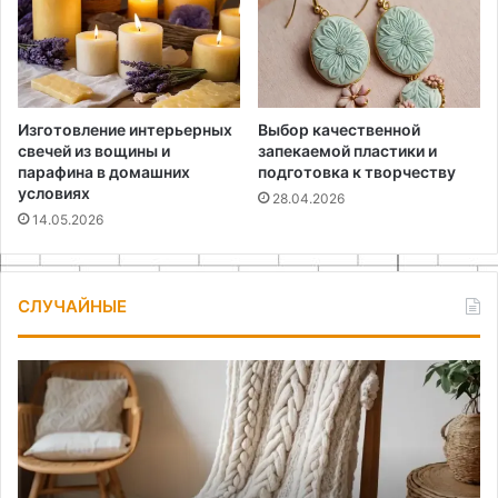
Изготовление интерьерных
Выбор качественной
свечей из вощины и
запекаемой пластики и
парафина в домашних
подготовка к творчеству
условиях
28.04.2026
14.05.2026
СЛУЧАЙНЫЕ
Как
Ар
превратить
бе
старый
свитер
в
стильный