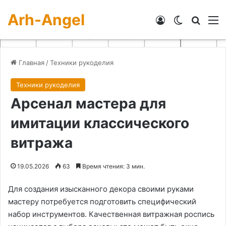
Arh-Angel
Войти
Switch skin
Искат
М
Главная
/
Техники рукоделия
Техники рукоделия
Арсенал мастера для
имитации классического
витража
19.05.2026
63
Время чтения: 3 мин.
Для создания изысканного декора своими руками
мастеру потребуется подготовить специфический
набор инструментов. Качественная витражная роспись