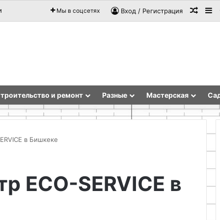
Случа
Si
и
Мы в соцсетях
Вход / Регистрация
троительство и ремонт
Разные
Мастерская
Сад
ERVICE в Бишкеке
Как
тр ECO-SERVICE в
с
пользой
применить
остатки
пенопласта