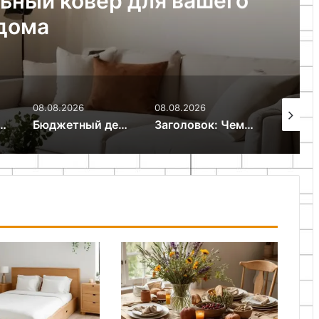
 подставку для телефона
 простые идеи и инструкции
08.08.2026
08.08.2026
07.08.
Бюджетный декор: как создать уют в доме без больших затрат
Заголовок: Чем украсить пустую стену: оригинальные идеи для декора своими руками
Артбук для начинающих: как создать творческий дневник с нуля