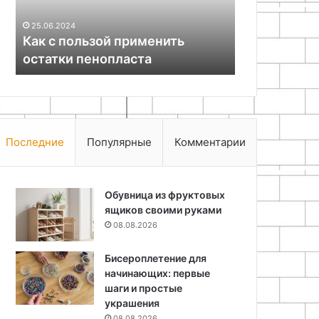
станка
25.06.2024
Как прото
18.11.2025
Армированная лента
без токарн
Последние
Популярные
Комментарии
Обувница из фруктовых
ящиков своими руками
08.08.2026
Бисероплетение для
начинающих: первые
шаги и простые
украшения
08.08.2026