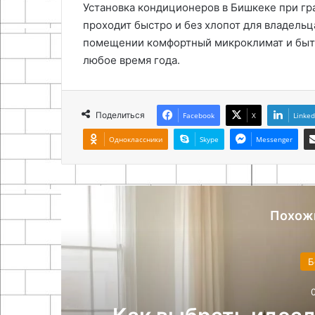
Установка кондиционеров в Бишкеке при г
проходит быстро и без хлопот для владельц
помещении комфортный микроклимат и быть
любое время года.
Поделиться
Facebook
X
Linked
Одноклассники
Skype
Messenger
Похож