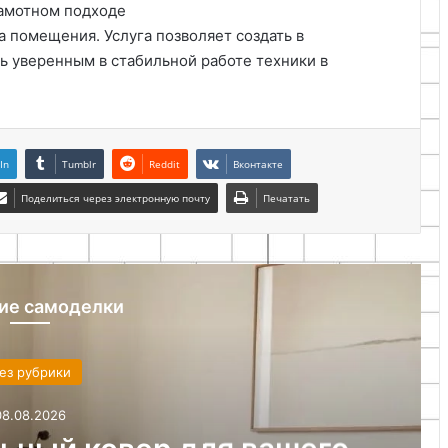
рамотном подходе
а помещения. Услуга позволяет создать в
 уверенным в стабильной работе техники в
In
Tumblr
Reddit
Вконтакте
Поделиться через электронную почту
Печатать
ие самоделки
Без рубрики
08.08.2026