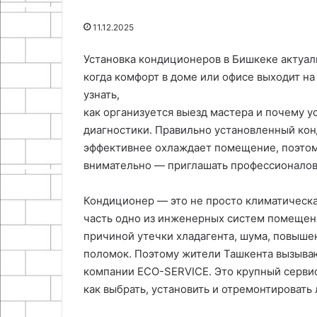
18.05.2026
микросхемы
Принцип работы импульсного
11.12.2025
LM2596
стабилизатора на базе
25.06.2024
микросхемы LM2596
Как сделать с
Установка кондиционеров в Бишкеке актуаль
когда комфорт в доме или офисе выходит на
узнать,
как организуется выезд мастера и почему у
диагностики. Правильно установленный кон
эффективнее охлаждает помещение, поэтому
внимательно — приглашать профессионалов,
Кондиционер — это не просто климатическа
часть одно из инженерных систем помещени
причиной утечки хладагента, шума, повыше
поломок. Поэтому жители Ташкента вызываю
компании ECO-SERVICE. Это крупный сервис
как выбрать, установить и отремонтировать