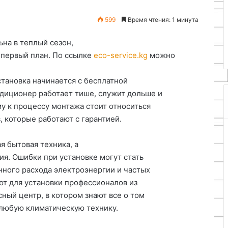
25.06.2024
599
Время чтения: 1 минута
Как с пользой применить
ептик без откачки
остатки пенопласта
на в теплый сезон,
 первый план. По ссылке
eco-service.kg
можно
становка начинается с бесплатной
диционер работает тише, служит дольше и
 к процессу монтажа стоит относиться
 которые работают с гарантией.
я бытовая техника, а
я. Ошибки при установке могут стать
нного расхода электроэнергии и частых
т для установки профессионалов из
ный центр, в котором знают все о том
 любую климатическую технику.