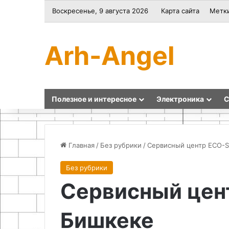
Воскресенье, 9 августа 2026
Карта сайта
Метк
Arh-Angel
Полезное и интересное
Электроника
С
Главная
/
Без рубрики
/
Сервисный центр ECO-S
Без рубрики
Принцип
Как
Сервисный цен
работы
сделать
импульсного
септик
стабилизатора
без
Бишкеке
на
откачки
базе