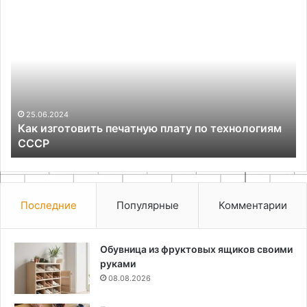
Как
Ос
изготовить
ра
печатную
им
плату
де
по
на
технологиям
та
СССР
NE
25.06.2024
Как изготовить печатную плату по технологиям
СССР
Последние
Популярные
Комментарии
Обувница из фруктовых ящиков своими
руками
08.08.2026