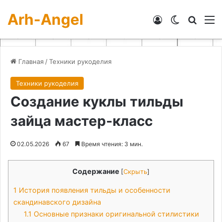
Arh-Angel
Войти
Switch skin
Искат
М
Главная
/
Техники рукоделия
Техники рукоделия
Создание куклы тильды
зайца мастер-класс
02.05.2026
67
Время чтения: 3 мин.
Содержание
[
Скрыть
]
1
История появления тильды и особенности
скандинавского дизайна
1.1
Основные признаки оригинальной стилистики