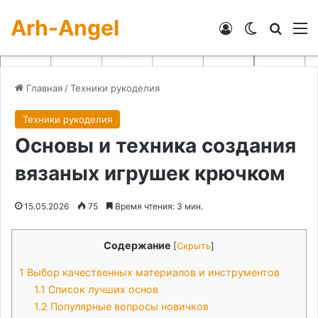
Arh-Angel
Войти
Switch skin
Искат
М
Главная
/
Техники рукоделия
Техники рукоделия
Основы и техника создания
вязаных игрушек крючком
15.05.2026
75
Время чтения: 3 мин.
Содержание
[
Скрыть
]
1
Выбор качественных материалов и инструментов
1.1
Список лучших основ
1.2
Популярные вопросы новичков