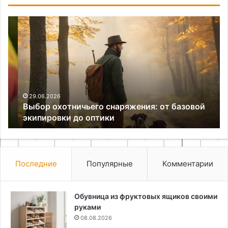
Выбор
Ре
охотничьего
и
снаряжения:
по
от
че
базовой
по
экипировки
к
до
фи
оптики
от
29.06.2026
Выбор охотничьего снаряжения: от базовой
экипировки до оптики
Последние
Популярные
Комментарии
Обувница из фруктовых ящиков своими
руками
08.08.2026