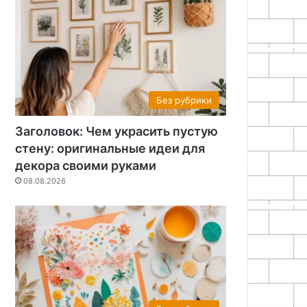
25
16.09.2025
16.09.2025
Как сделать лежанку для кошки
Как сделать декоративную полку
Как восстановить повторно использовать полипропиленовый фитинг
Без рубрики
Заголовок: Чем украсить пустую
стену: оригинальные идеи для
декора своими руками
08.08.2026