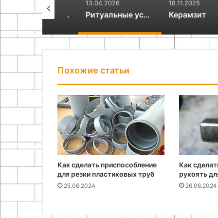
.04.2026
13.04.2026
18.11.2025
Путешествие в Венесуэлу: яркая природа, океан и контрасты Южной Америки
Ритуальные услуги: что важно знать и как устроена организация прощания
Керамзит
Похожие статьи
Как сделать приспособление
Как сделат
для резки пластиковых труб
рукоять дл
25.06.2024
26.06.2024