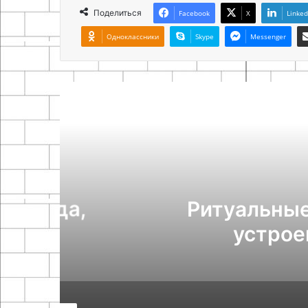
Поделиться
Facebook
X
Linked
Одноклассники
Skype
Messenger
Похож
а,
Ритуальные услуги:
устроена орг