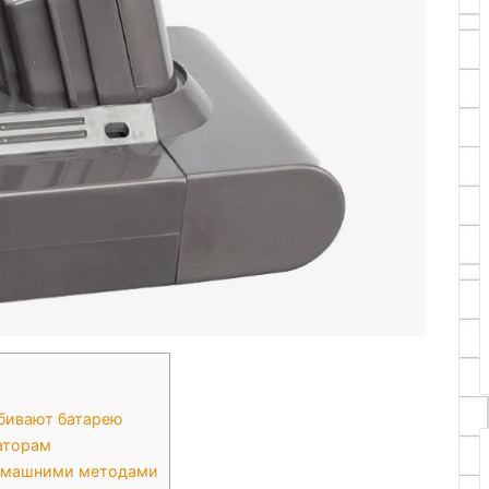
убивают батарею
аторам
домашними методами