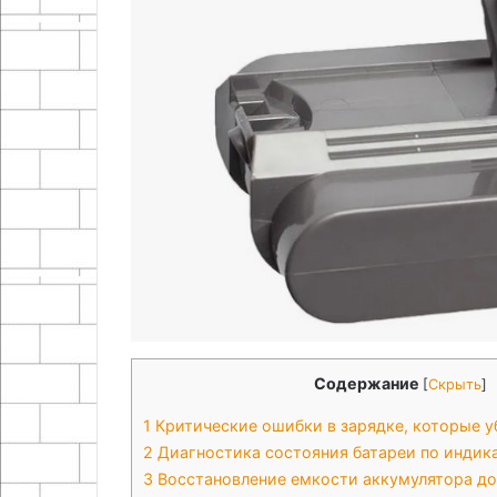
Содержание
[
Скрыть
]
1
Критические ошибки в зарядке, которые 
2
Диагностика состояния батареи по индик
3
Восстановление емкости аккумулятора 