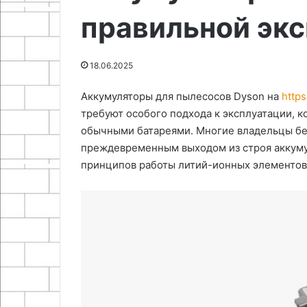
Анонимная кру
как
правильной эк
помощь психиа
это
это работает, 
19.11.2025
работает,
ГВЛ (гипсоволокнистый лист)
важно знать
когда
18.06.2025
нужна
и
Аккумуляторы для пылесосов Dyson на
http
что
требуют особого подхода к эксплуатации, к
важно
знать
обычными батареями. Многие владельцы бе
преждевременным выходом из строя аккуму
принципов работы литий-ионных элементов