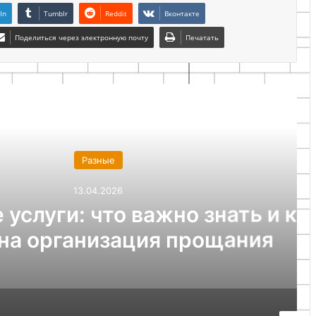
In
Tumblr
Reddit
Вконтакте
Поделиться через электронную почту
Печатать
ие самоделки
Разные
13.04.2026
 что важно знать и как
анизация прощания