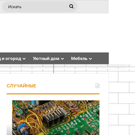
ная статья
ebar
Switch skin
Искать
 и огород
Уютный дом
Мебель
СЛУЧАЙНЫЕ
Принцип
Подготовка
работы
основания
и
и
функциональные
технология
возможности
устройства
чипа
наливного