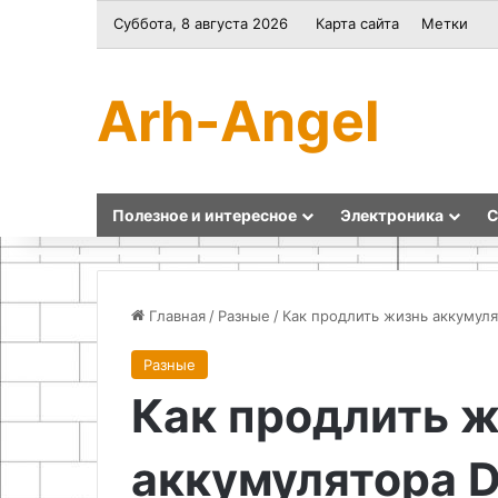
Суббота, 8 августа 2026
Карта сайта
Метки
Arh-Angel
Полезное и интересное
Электроника
С
Главная
/
Разные
/
Как продлить жизнь аккумуля
Разные
ГВЛ
Анонимная
Как продлить 
(гипсоволокнистый
круглосуточная
лист)
помощь
психиатра
аккумулятора D
на
20.04.2026
дому: