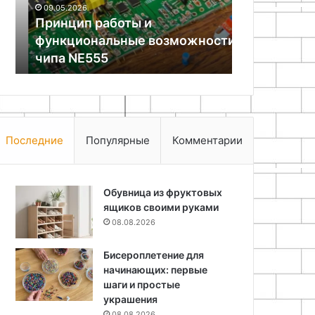
09.05.2026
24.04.2026
NE555
пола
Принцип работы и
Подготовка
функциональные возможности
технология
чипа NE555
наливного 
Последние
Популярные
Комментарии
Обувница из фруктовых
ящиков своими руками
08.08.2026
Бисероплетение для
начинающих: первые
шаги и простые
украшения
08.08.2026