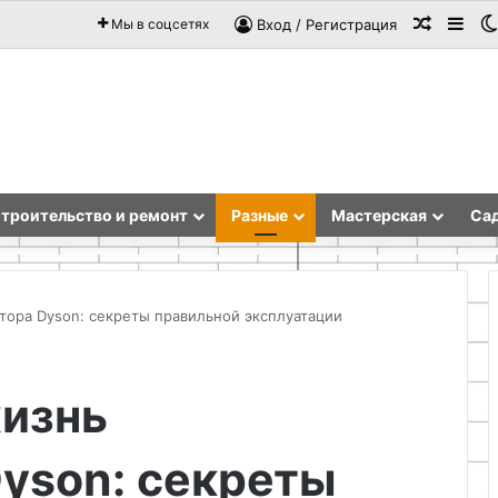
Случай
Sid
Мы в соцсетях
Вход / Регистрация
троительство и ремонт
Разные
Мастерская
Сад
тора Dyson: секреты правильной эксплуатации
Зайчонок:
жизнь
натуральная
поддержка
здоровья
yson: секреты
и
спокойного