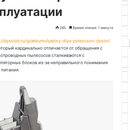
глосуточная
08.09.2025
сна
сплуатации
тра на дому: как
Зайчонок: натуральная
для
когда нужна и что
поддержка здоровья и
детей
спокойного сна для детей
285
Время чтения: 1 минута
s://dysclub.ru/g/akkumulyatory-dlya-pylesosov-dyson/
оторый кардинально отличается от обращения с
спроводных пылесосов сталкиваются с
ляторных блоков из-за неправильного понимания
 питания.