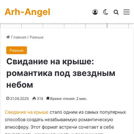
Arh-Angel
Войти
Switch skin
Искат
М
Главная
/
Разные
Разные
Свидание на крыше:
романтика под звездным
небом
21.06.2025
319
Время чтения: 2 мин.
Свидание на крыше
стало одним из самых популярных
способов создать незабываемую романтическую
атмосферу. Этот формат встречи сочетает в себе