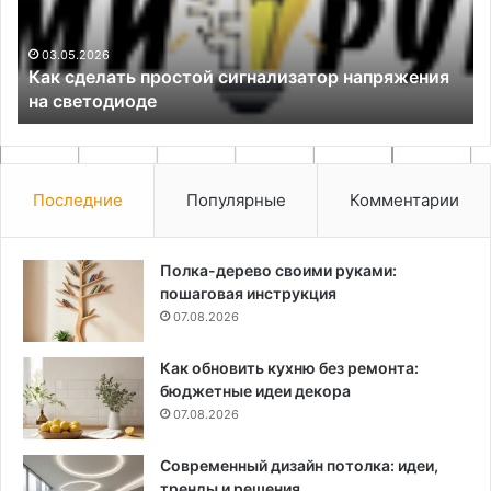
на
La
светодиоде
Ph
в
03.05.2026
л
Как сделать простой сигнализатор напряжения
Ду
на светодиоде
Последние
Популярные
Комментарии
Полка-дерево своими руками:
пошаговая инструкция
07.08.2026
Как обновить кухню без ремонта:
бюджетные идеи декора
07.08.2026
Современный дизайн потолка: идеи,
тренды и решения