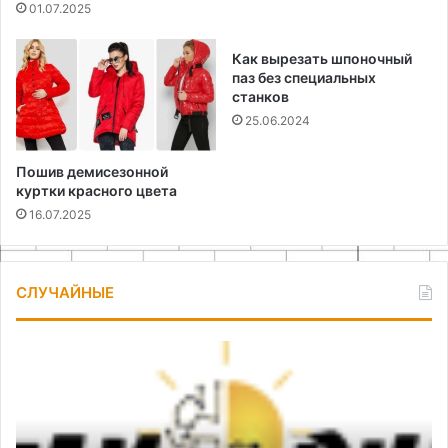
01.07.2025
Как вырезать шпоночный
паз без специальных
станков
25.06.2024
Пошив демисезонной
куртки красного цвета
16.07.2025
СЛУЧАЙНЫЕ
Как
По
сделать
ка
простой
в
сигнализатор
се
напряжения
пу