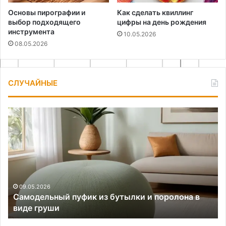
Основы пирографии и
Как сделать квиллинг
выбор подходящего
цифры на день рождения
инструмента
10.05.2026
08.05.2026
СЛУЧАЙНЫЕ
Самодельный
Ви
пуфик
це
из
On
бутылки
и
поролона
в
виде
09.05.2026
Самодельный пуфик из бутылки и поролона в
груши
виде груши