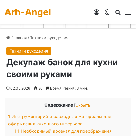
Arh-Angel
Войти
Switch skin
Искат
М
Главная
/
Техники рукоделия
Техники рукоделия
Декупаж банок для кухни
своими руками
02.05.2026
80
Время чтения: 3 мин.
Содержание
[
Скрыть
]
1
Инструментарий и расходные материалы для
оформления кухонного интерьера
1.1
Необходимый арсенал для преображения