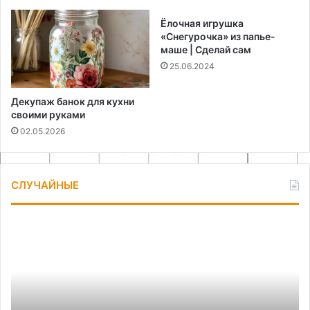
Ёлочная игрушка
«Снегурочка» из папье-
маше | Сделай сам
25.06.2024
Декупаж банок для кухни
своими руками
02.05.2026
СЛУЧАЙНЫЕ
Как
Ка
сделать
сд
запасные
де
части
на
для
сп
электромясорубки
де