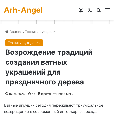
Arh-Angel
Войти
Switch skin
Искат
М
Главная
/
Техники рукоделия
Техники рукоделия
Возрождение традиций
создания ватных
украшений для
праздничного дерева
15.05.2026
65
Время чтения: 3 мин.
Ватные игрушки сегодня переживают триумфальное
возвращение в современный интерьер, возрождая