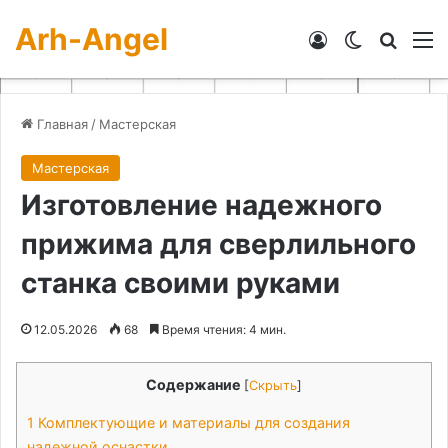
Arh-Angel
Войти
Switch skin
Искат
М
Главная
/
Мастерская
Мастерская
Изготовление надежного
прижима для сверлильного
станка своими руками
12.05.2026
68
Время чтения: 4 мин.
Содержание
[
Скрыть
]
1
Комплектующие и материалы для создания
надежной оснастки