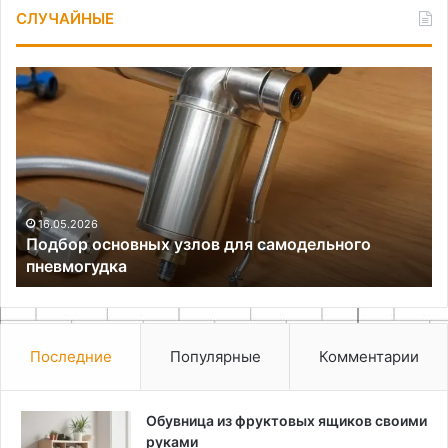
СЛУЧАЙНЫЕ
Подбор
Са
основных
ст
узлов
ци
для
из
самодельного
ре
пневмогудка
шп
16.05.2026
Подбор основных узлов для самодельного
пневмогудка
Последние
Популярные
Комментарии
Обувница из фруктовых ящиков своими
руками