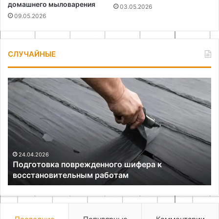
домашнего мыловарения
03.05.2026
09.05.2026
СЛУЧАЙНЫЕ
Подготовка
Вы
поврежденного
ме
шифера
и
к
по
восстановительным
ко
работам
дл
на
фи
24.04.2026
Подготовка поврежденного шифера к
ог
восстановительным работам