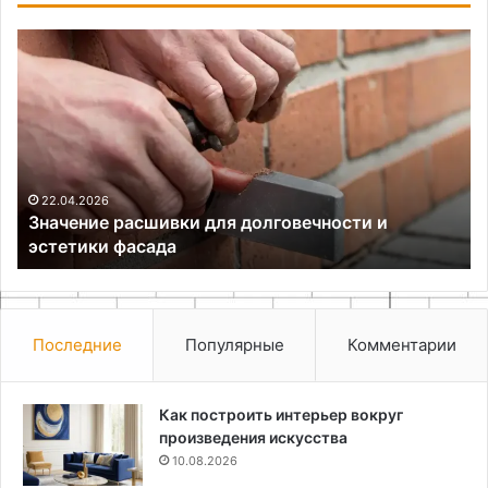
Значение
По
расшивки
дл
для
оф
долговечности
св
и
ру
эстетики
фасада
22.04.2026
и
Значение расшивки для долговечности и
эстетики фасада
Последние
Популярные
Комментарии
Как построить интерьер вокруг
произведения искусства
10.08.2026