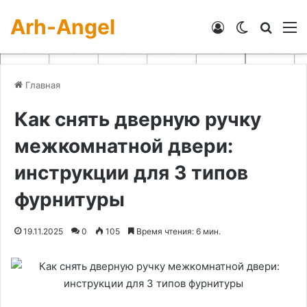
Arh-Angel
Войти
Switch skin
Искат
М
Главная
Как снять дверную ручку
межкомнатной двери:
инструкции для 3 типов
фурнитуры
19.11.2025
0
105
Время чтения: 6 мин.