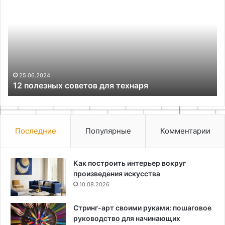
полезных
ра
советов
в
для
ин
технаря
по
ру
по
фи
25.06.2024
12 полезных советов для технаря
Последние
Популярные
Комментарии
Как построить интерьер вокруг
произведения искусства
10.08.2026
Стринг-арт своими руками: пошаговое
руководство для начинающих