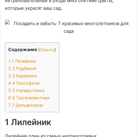
нетребовательные в уходе многолетние цветы,
которые украсят ваш сад.
Содержание
[
Скрыть
]
1
1 Лилейник
2
2 Рудбекия
3
3 Барвинок
4
4 Гипсофила
5
5 Наперстянка
6
6 Тысячелистник
7
7 Дельфиниум
1 Лилейник
Лилейник один из самых неприхотливых