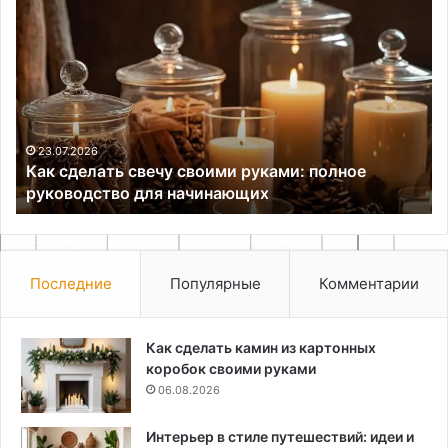
Как
По
сделать
ма
свечу
дл
своими
эк
руками:
св
полное
в
руководство
ст
для
ло
23.07.2026
Как сделать свечу своими руками: полное
начинающих
руководство для начинающих
Последние
Популярные
Комментарии
Как сделать камин из картонных
коробок своими руками
06.08.2026
Интерьер в стиле путешествий: идеи и