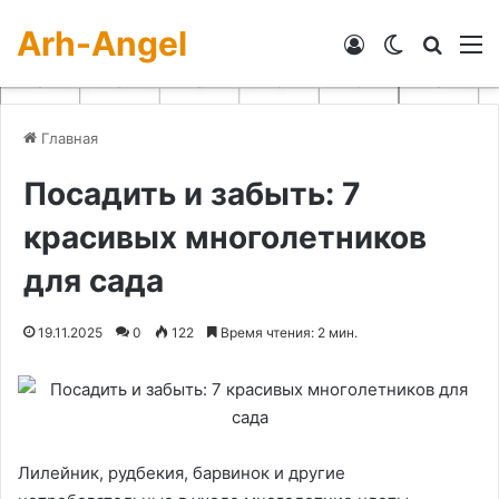
Arh-Angel
Войти
Switch skin
Искат
М
Главная
Посадить и забыть: 7
красивых многолетников
для сада
19.11.2025
0
122
Время чтения: 2 мин.
Лилейник, рудбекия, барвинок и другие