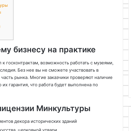
туры
ы
и
му бизнесу на практике
п к госконтрактам, возможность работать с музеями,
следия. Без нее вы не сможете участвовать в
ю часть рынка. Многие заказчики проверяют наличие
 их гарантия, что работа будет выполнена по
лицензии Минкультуры
ментов декора исторических зданий
усства, церковной утвари