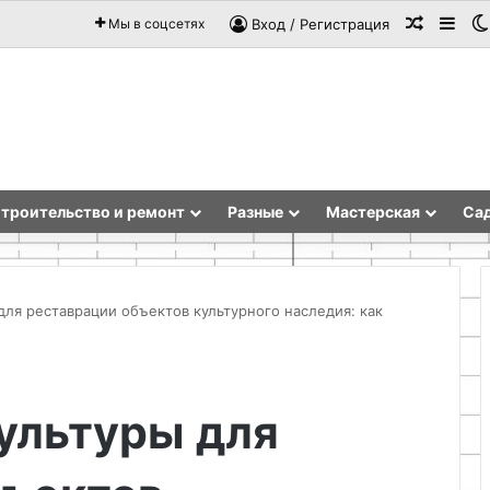
Случай
Sid
Мы в соцсетях
Вход / Регистрация
троительство и ремонт
Разные
Мастерская
Сад
ля реставрации объектов культурного наследия: как
Физико-
химический
ультуры для
механизм
роста
кристаллов
в