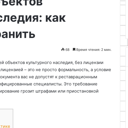
бъектов
13.05.2026
структуре
стробоскоп для
Физико-химический механиз
бетона
следия: как
игания своими
роста кристаллов в структуре
бетона
ранить
68
Время чтения: 2 мин.
й объектов культурного наследия, без лицензии
лицензией – это не просто формальность, а условие
 документа вас не допустят к реставрационным
алифицированные специалисты. Это требование
рирование грозит штрафами или приостановкой
ктике