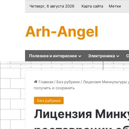
Четверг, 6 августа 2026
Карта сайта
Метки
Arh-Angel
Полезное и интересное
Электроника
С
Главная
/
Без рубрики
/
Лицензия Минкультуры д
получить и сохранить
Эксперимент:
Самодельный
Без рубрики
маленький
стробоскоп
Лицензия Минк
кусочек
для
свечи
настройки
легко
зажигания
разбивает
своими