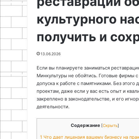
реставрации о
25.06.2024
07.05.2026
каленое
руками
Эксперимент: маленький
Самодельный 
стекло
культурного на
кусочек свечи легко разбивает
настройки заж
каленое стекло
руками
получить и сох
13.06.2026
Если вы планируете заниматься реставрацие
Минкультуры не обойтись. Готовые фирмы с 
допуска к работе с памятниками. Без этого
проектам, даже если у вас есть опыт и кв
закреплено в законодательстве, и его игно
деятельности.
Содержание
[
Скрыть
]
1
Что дает лицензия вашему бизнесу на пра