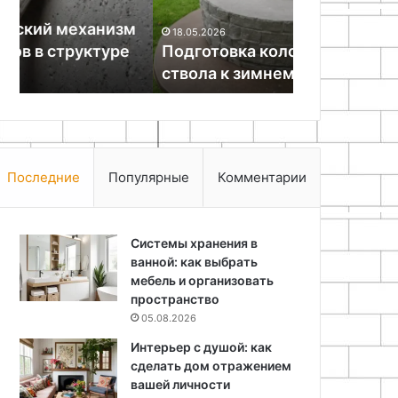
начинающих
м
18.05.2026
22.05.2026
Подготовка колодезного
Вышивка ле
ствола к зимнему периоду
мастер-кла
Последние
Популярные
Комментарии
Системы хранения в
ванной: как выбрать
мебель и организовать
пространство
05.08.2026
Интерьер с душой: как
сделать дом отражением
вашей личности