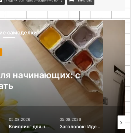
Поделиться через электронную почту
Печатать
ие самоделки
ез рубрики
05.08.2026
 маленькой прихожей:
и решения
05.08.2026
05.08.2026
05.08.20
начинающих: осваиваем бумагокручение за 7 дней
Заголовок: Идеи декора для ванной комнаты: создаем стиль и уют
Секреты уютного дома: как создать гармонию и комфорт